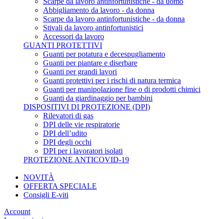
Scarpe da lavoro antinfortunistiche - da uomo
Abbigliamento da lavoro - da donna
Scarpe da lavoro antinfortunistiche - da donna
Stivali da lavoro antinfortunistici
Accessori da lavoro
GUANTI PROTETTIVI
Guanti per potatura e decespugliamento
Guanti per piantare e diserbare
Guanti per grandi lavori
Guanti protettivi per i rischi di natura termica
Guanti per manipolazione fine o di prodotti chimici
Guanti da giardinaggio per bambini
DISPOSITIVI DI PROTEZIONE (DPI)
Rilevatori di gas
DPI delle vie respiratorie
DPI dell’udito
DPI degli occhi
DPI per i lavoratori isolati
PROTEZIONE ANTICOVID-19
NOVITÀ
OFFERTA SPECIALE
Consigli E-viti
Account