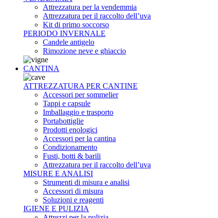
Attrezzatura per la vendemmia
Attrezzatura per il raccolto dell’uva
Kit di primo soccorso
PERIODO INVERNALE
Candele antigelo
Rimozione neve e ghiaccio
CANTINA
ATTREZZATURA PER CANTINE
Accessori per sommelier
Tappi e capsule
Imballaggio e trasporto
Portabottiglie
Prodotti enologici
Accessori per la cantina
Condizionamento
Fusti, botti & barili
Attrezzatura per il raccolto dell’uva
MISURE E ANALISI
Strumenti di misura e analisi
Accessori di misura
Soluzioni e reagenti
IGIENE E PULIZIA
Attrezzi per la pulizia