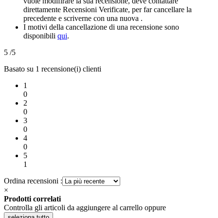
vuole modifirare la sua recensione, deve contattare
direttamente Recensioni Verificate, per far cancellare la
precedente e scriverne con una nuova .
I motivi della cancellazione di una recensione sono
disponibili
qui
.
5
/5
Basato su 1 recensione(i) clienti
1
0
2
0
3
0
4
0
5
1
Ordina recensioni :
×
Prodotti correlati
Controlla gli articoli da aggiungere al carrello oppure
seleziona tutto