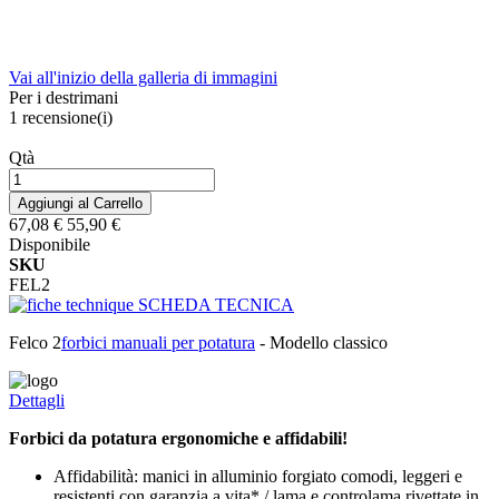
Vai all'inizio della galleria di immagini
Per i destrimani
1
recensione(i)
Qtà
Aggiungi al Carrello
67,08 €
55,90 €
Disponibile
SKU
FEL2
SCHEDA TECNICA
Felco 2
forbici manuali per potatura
- Modello classico
Dettagli
Forbici da potatura ergonomiche e affidabili!
Affidabilità: manici in alluminio forgiato comodi, leggeri e
resistenti con garanzia a vita* / lama e controlama rivettate in