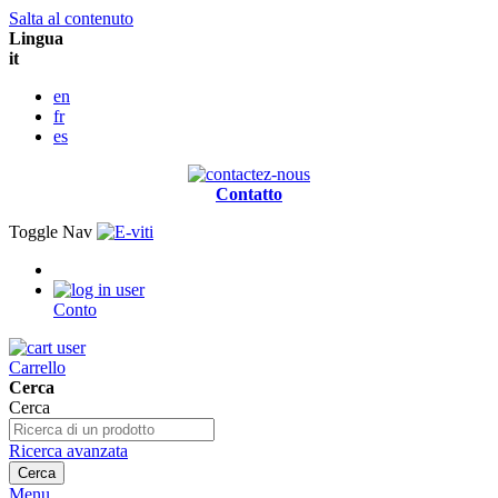
Salta al contenuto
Lingua
it
en
fr
es
Contatto
Toggle Nav
Conto
Carrello
Cerca
Cerca
Ricerca avanzata
Cerca
Menu