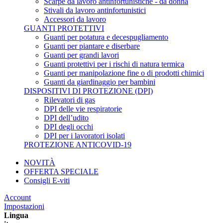
Scarpe da lavoro antinfortunistiche - da donna
Stivali da lavoro antinfortunistici
Accessori da lavoro
GUANTI PROTETTIVI
Guanti per potatura e decespugliamento
Guanti per piantare e diserbare
Guanti per grandi lavori
Guanti protettivi per i rischi di natura termica
Guanti per manipolazione fine o di prodotti chimici
Guanti da giardinaggio per bambini
DISPOSITIVI DI PROTEZIONE (DPI)
Rilevatori di gas
DPI delle vie respiratorie
DPI dell’udito
DPI degli occhi
DPI per i lavoratori isolati
PROTEZIONE ANTICOVID-19
NOVITÀ
OFFERTA SPECIALE
Consigli E-viti
Account
Impostazioni
Lingua