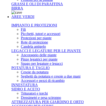
GRASSI E OLI DI PARAFFINA
BIRRA
AREE VERDI
IMPIANTO E PROTEZIONI
Fili
Picchetti, tutori e accessori
Protezioni per piante
Rete di protezione
Candela antigelo
LEGACCI E LEGATURE PER LE PIANTE
Ancoraggio delle piante
Pinze legatrici per piante
Spago per legature e legacci
POTATURA E TAGLIO
Cesoie da potatura
Seghetti da potatura e cesoie a due mani
Accessori e pezzi di ricambio
INNESTATURA
SIDRO E ACETO
Trituratori e torchi
Densimetri e pesa sciroppo
ATTREZZATURA PER GIARDINO E ORTO