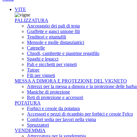
VITE
PALIZZATURA
Ancoraggio dei pali di testa
Graffette e ganci unione fili
Tenditori e giuntafili
Mensole e molle distanziatrici
Catenelle
Chiodi, cambrette e piastrine reggifilo
Spaghi e legacci
Pali e picchetti per vigneti
Tutore
Fili per vigneti
MESSA A DIMORA E PROTEZIONE DEL VIGNETO
Attrezzi per la messa a dimora e la protezione delle barba
Maniche di protezione
Reti di protezione e accessori
POTATURA
Forbici e cesoie da potatura
Accessori e pezzi di ricambio per forbici e cesoie Felco
Comfort sedia per lavori nella vigna
Spruzzatori
VENDEMMIA
Attrezzatura per la vendemmia