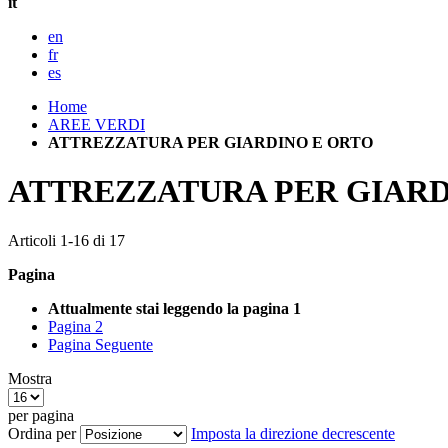
it
en
fr
es
Home
AREE VERDI
ATTREZZATURA PER GIARDINO E ORTO
ATTREZZATURA PER GIARD
Articoli
1
-
16
di
17
Pagina
Attualmente stai leggendo la pagina
1
Pagina
2
Pagina
Seguente
Mostra
per pagina
Ordina per
Imposta la direzione decrescente