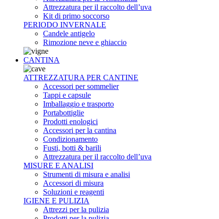
Attrezzatura per il raccolto dell’uva
Kit di primo soccorso
PERIODO INVERNALE
Candele antigelo
Rimozione neve e ghiaccio
CANTINA
ATTREZZATURA PER CANTINE
Accessori per sommelier
Tappi e capsule
Imballaggio e trasporto
Portabottiglie
Prodotti enologici
Accessori per la cantina
Condizionamento
Fusti, botti & barili
Attrezzatura per il raccolto dell’uva
MISURE E ANALISI
Strumenti di misura e analisi
Accessori di misura
Soluzioni e reagenti
IGIENE E PULIZIA
Attrezzi per la pulizia
Prodotti per la pulizia