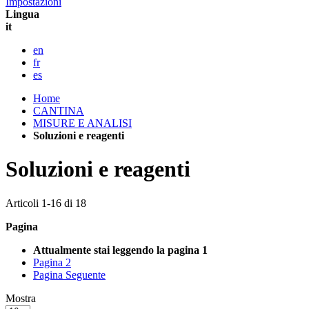
Impostazioni
Lingua
it
en
fr
es
Home
CANTINA
MISURE E ANALISI
Soluzioni e reagenti
Soluzioni e reagenti
Articoli
1
-
16
di
18
Pagina
Attualmente stai leggendo la pagina
1
Pagina
2
Pagina
Seguente
Mostra