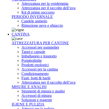
Attrezzatura per la vendemmia
Attrezzatura per il raccolto dell’uva
Kit di primo soccorso
PERIODO INVERNALE
Candele antigelo
Rimozione neve e ghiaccio
CANTINA
ATTREZZATURA PER CANTINE
Accessori per sommelier
Tappi e capsule
Imballaggio e trasporto
Portabottiglie
Prodotti enologici
Accessori per la cantina
Condizionamento
Fusti, botti & barili
Attrezzatura per il raccolto dell’uva
MISURE E ANALISI
Strumenti di misura e analisi
Accessori di misura
Soluzioni e reagenti
IGIENE E PULIZIA
Attrezzi per la pulizia