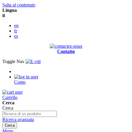
Salta al contenuto
Lingua
it
en
fr
es
Contatto
Toggle Nav
Conto
Carrello
Cerca
Cerca
Ricerca avanzata
Cerca
Menu