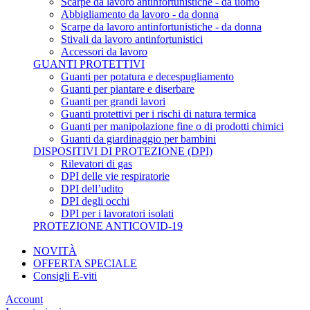
Scarpe da lavoro antinfortunistiche - da uomo
Abbigliamento da lavoro - da donna
Scarpe da lavoro antinfortunistiche - da donna
Stivali da lavoro antinfortunistici
Accessori da lavoro
GUANTI PROTETTIVI
Guanti per potatura e decespugliamento
Guanti per piantare e diserbare
Guanti per grandi lavori
Guanti protettivi per i rischi di natura termica
Guanti per manipolazione fine o di prodotti chimici
Guanti da giardinaggio per bambini
DISPOSITIVI DI PROTEZIONE (DPI)
Rilevatori di gas
DPI delle vie respiratorie
DPI dell’udito
DPI degli occhi
DPI per i lavoratori isolati
PROTEZIONE ANTICOVID-19
NOVITÀ
OFFERTA SPECIALE
Consigli E-viti
Account