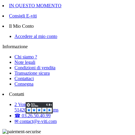
IN QUESTO MOMENTO
Consigli E-viti
Il Mio Conto
Accedere al mio conto
Informazione
Chi siamo ?
Note legali
Condizioni di vendita
Transazione sicura
Contattaci
Consegna
Contatti
2 Voie d'Isles
51420 Witry-lès-Reims
☎ 03.26.50.40.99
✉ contact@e-viti.com