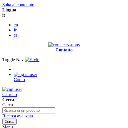
Salta al contenuto
Lingua
it
en
fr
es
Contatto
Toggle Nav
Conto
Carrello
Cerca
Cerca
Ricerca avanzata
Cerca
Menu