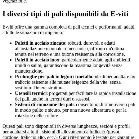
vegetazione.
I diversi tipi di pali disponibili da E-viti
E-viti offre una gamma completa di pali tecnici e performanti, adatti
a tutte le situazioni di impianto:
Paletti in acciaio zincato
: robusti, durevoli e adatti
all'installazione manuale o meccanica, offrono un'ottima
tenuta nel terreno e una buona resistenza alla corrosione.
Paletti in acciaio inox
: particolarmente adatti agli ambienti
umidi o salini, garantiscono la massima longevità senza
manutenzione.
Prolunghe per pali in legno o metallo
: ideali per adattare un
traliccio esistente alle mutate esigenze della vite, senza
sostituire l'intera struttura.
Utensili termici
: progettati per facilitare la rapida installazione
dei pali, anche in terreni duri o sassosi.
Sistemi di rimozione dei pali
: consentono di rimuovere i pali
in modo pulito e sicuro, per una nuova alberatura o per la
rotazione delle colture.
Questi pali sono disponibili in diverse lunghezze, sezioni e profili
per adattarsi a tutti i sistemi di allevamento a traliccio (guyot,
cordone, traliccio alto, ecc.). Ogni riferimento è testato per garantire