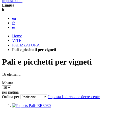
Impostazioni
Lingua
it
en
fr
es
Home
VITE
PALIZZATURA
Pali e picchetti per vigneti
Pali e picchetti per vigneti
16
elementi
Mostra
per pagina
Ordina per
Imposta la direzione decrescente