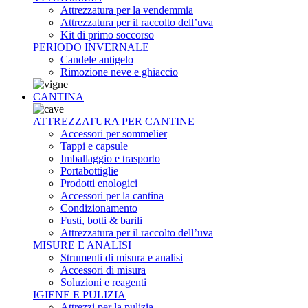
Attrezzatura per la vendemmia
Attrezzatura per il raccolto dell’uva
Kit di primo soccorso
PERIODO INVERNALE
Candele antigelo
Rimozione neve e ghiaccio
CANTINA
ATTREZZATURA PER CANTINE
Accessori per sommelier
Tappi e capsule
Imballaggio e trasporto
Portabottiglie
Prodotti enologici
Accessori per la cantina
Condizionamento
Fusti, botti & barili
Attrezzatura per il raccolto dell’uva
MISURE E ANALISI
Strumenti di misura e analisi
Accessori di misura
Soluzioni e reagenti
IGIENE E PULIZIA
Attrezzi per la pulizia