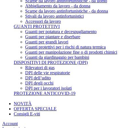
Scarpe da lavoro antinfortunistiche - da uomo
Abbigliamento da lavoro - da donna
Scarpe da lavoro antinfortunistiche - da donna
Stivali da lavoro antinfortunistici
Accessori da lavoro
GUANTI PROTETTIVI
Guanti per potatura e decespugliamento
Guanti per piantare e diserbare
Guanti per grandi lavori
Guanti protettivi per i rischi di natura termica
Guanti per manipolazione fine o di prodotti chimici
Guanti da giardinaggio per bambini
DISPOSITIVI DI PROTEZIONE (DPI)
Rilevatori di gas
DPI delle vie respiratorie
DPI dell’udito
DPI degli occhi
DPI per i lavoratori isolati
PROTEZIONE ANTICOVID-19
NOVITÀ
OFFERTA SPECIALE
Consigli E-viti
Account