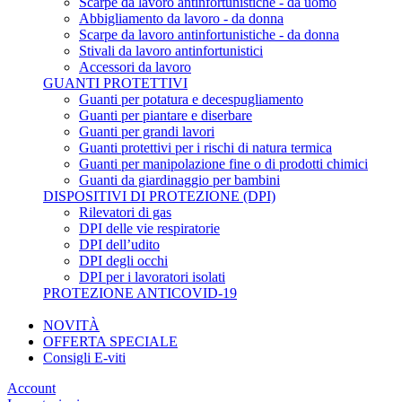
Scarpe da lavoro antinfortunistiche - da uomo
Abbigliamento da lavoro - da donna
Scarpe da lavoro antinfortunistiche - da donna
Stivali da lavoro antinfortunistici
Accessori da lavoro
GUANTI PROTETTIVI
Guanti per potatura e decespugliamento
Guanti per piantare e diserbare
Guanti per grandi lavori
Guanti protettivi per i rischi di natura termica
Guanti per manipolazione fine o di prodotti chimici
Guanti da giardinaggio per bambini
DISPOSITIVI DI PROTEZIONE (DPI)
Rilevatori di gas
DPI delle vie respiratorie
DPI dell’udito
DPI degli occhi
DPI per i lavoratori isolati
PROTEZIONE ANTICOVID-19
NOVITÀ
OFFERTA SPECIALE
Consigli E-viti
Account