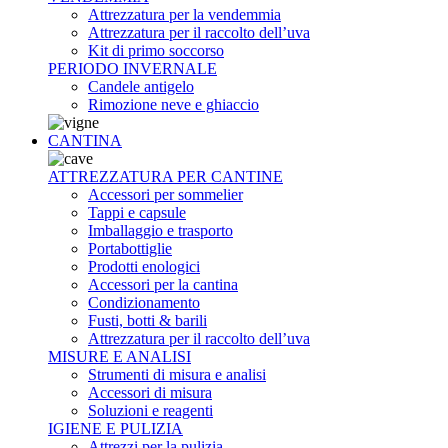
Attrezzatura per la vendemmia
Attrezzatura per il raccolto dell’uva
Kit di primo soccorso
PERIODO INVERNALE
Candele antigelo
Rimozione neve e ghiaccio
CANTINA
ATTREZZATURA PER CANTINE
Accessori per sommelier
Tappi e capsule
Imballaggio e trasporto
Portabottiglie
Prodotti enologici
Accessori per la cantina
Condizionamento
Fusti, botti & barili
Attrezzatura per il raccolto dell’uva
MISURE E ANALISI
Strumenti di misura e analisi
Accessori di misura
Soluzioni e reagenti
IGIENE E PULIZIA
Attrezzi per la pulizia