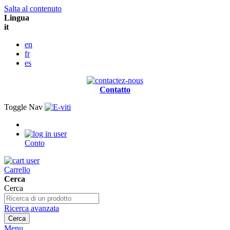
Salta al contenuto
Lingua
it
en
fr
es
Contatto
Toggle Nav
Conto
Carrello
Cerca
Cerca
Ricerca avanzata
Cerca
Menu