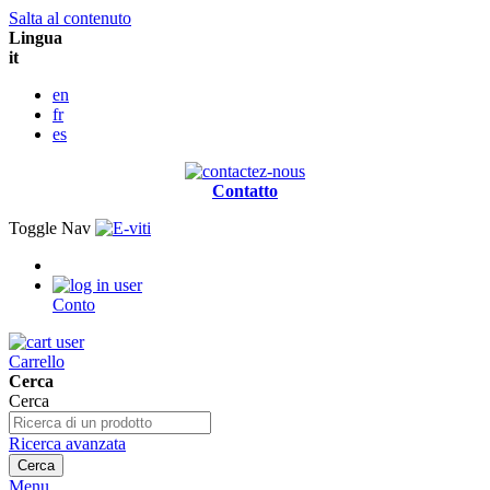
Salta al contenuto
Lingua
it
en
fr
es
Contatto
Toggle Nav
Conto
Carrello
Cerca
Cerca
Ricerca avanzata
Cerca
Menu