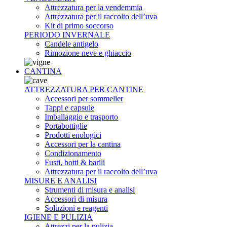
Attrezzatura per la vendemmia
Attrezzatura per il raccolto dell’uva
Kit di primo soccorso
PERIODO INVERNALE
Candele antigelo
Rimozione neve e ghiaccio
CANTINA
ATTREZZATURA PER CANTINE
Accessori per sommelier
Tappi e capsule
Imballaggio e trasporto
Portabottiglie
Prodotti enologici
Accessori per la cantina
Condizionamento
Fusti, botti & barili
Attrezzatura per il raccolto dell’uva
MISURE E ANALISI
Strumenti di misura e analisi
Accessori di misura
Soluzioni e reagenti
IGIENE E PULIZIA
Attrezzi per la pulizia