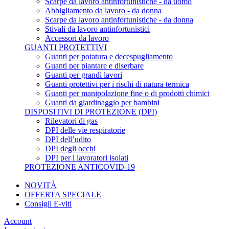
Scarpe da lavoro antinfortunistiche - da uomo
Abbigliamento da lavoro - da donna
Scarpe da lavoro antinfortunistiche - da donna
Stivali da lavoro antinfortunistici
Accessori da lavoro
GUANTI PROTETTIVI
Guanti per potatura e decespugliamento
Guanti per piantare e diserbare
Guanti per grandi lavori
Guanti protettivi per i rischi di natura termica
Guanti per manipolazione fine o di prodotti chimici
Guanti da giardinaggio per bambini
DISPOSITIVI DI PROTEZIONE (DPI)
Rilevatori di gas
DPI delle vie respiratorie
DPI dell’udito
DPI degli occhi
DPI per i lavoratori isolati
PROTEZIONE ANTICOVID-19
NOVITÀ
OFFERTA SPECIALE
Consigli E-viti
Account