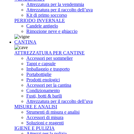
Attrezzatura per la vendemmia
Attrezzatura per il raccolto dell’uva
Kit di primo soccorso
PERIODO INVERNALE
Candele antigelo
Rimozione neve e ghiaccio
CANTINA
ATTREZZATURA PER CANTINE
Accessori per sommelier
Tappi e capsule
Imballaggio e trasporto
Portabottiglie
Prodotti enologici
Accessori per la cantina
Condizionamento
Fusti, botti & barili
Attrezzatura per il raccolto dell’uva
MISURE E ANALISI
Strumenti di misura e analisi
Accessori di misura
Soluzioni e reagenti
IGIENE E PULIZIA
Attrezzi per la pulizia