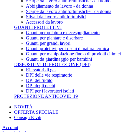
Scarpe da lavoro antinfortunistiche - da uomo
Abbigliamento da lavoro - da donna
Scarpe da lavoro antinfortunistiche - da donna
Stivali da lavoro antinfortunistici
Accessori da lavoro
GUANTI PROTETTIVI
Guanti per potatura e decespugliamento
Guanti per piantare e diserbare
Guanti per grandi lavori
Guanti protettivi per i rischi di natura termica
Guanti per manipolazione fine o di prodotti chimici
Guanti da giardinaggio per bambini
DISPOSITIVI DI PROTEZIONE (DPI)
Rilevatori di gas
DPI delle vie respiratorie
DPI dell’udito
DPI degli occhi
DPI per i lavoratori isolati
PROTEZIONE ANTICOVID-19
NOVITÀ
OFFERTA SPECIALE
Consigli E-viti
Account