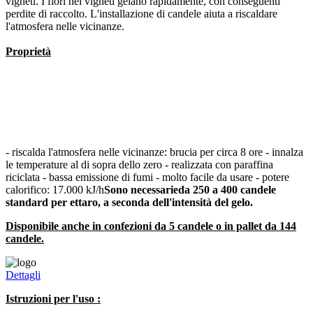
vigneti. I fiori nei vigneti gelano rapidamente, con conseguenti
perdite di raccolto. L'installazione di candele aiuta a riscaldare
l'atmosfera nelle vicinanze.
Proprietà
- riscalda l'atmosfera nelle vicinanze: brucia per circa 8 ore - innalza
le temperature al di sopra dello zero - realizzata con paraffina
riciclata - bassa emissione di fumi - molto facile da usare - potere
calorifico: 17.000 kJ/h
Sono necessarie
da 250 a 400 candele
standard per ettaro, a seconda dell'intensità del gelo.
Disponibile anche in confezioni da 5 candele o in pallet da 144
candele.
Dettagli
Istruzioni per l'uso :