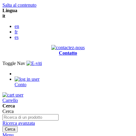
Salta al contenuto
Lingua
it
en
fr
es
Contatto
Toggle Nav
Conto
Carrello
Cerca
Cerca
Ricerca avanzata
Cerca
Menu