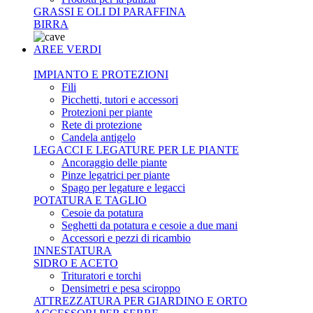
GRASSI E OLI DI PARAFFINA
BIRRA
AREE VERDI
IMPIANTO E PROTEZIONI
Fili
Picchetti, tutori e accessori
Protezioni per piante
Rete di protezione
Candela antigelo
LEGACCI E LEGATURE PER LE PIANTE
Ancoraggio delle piante
Pinze legatrici per piante
Spago per legature e legacci
POTATURA E TAGLIO
Cesoie da potatura
Seghetti da potatura e cesoie a due mani
Accessori e pezzi di ricambio
INNESTATURA
SIDRO E ACETO
Trituratori e torchi
Densimetri e pesa sciroppo
ATTREZZATURA PER GIARDINO E ORTO