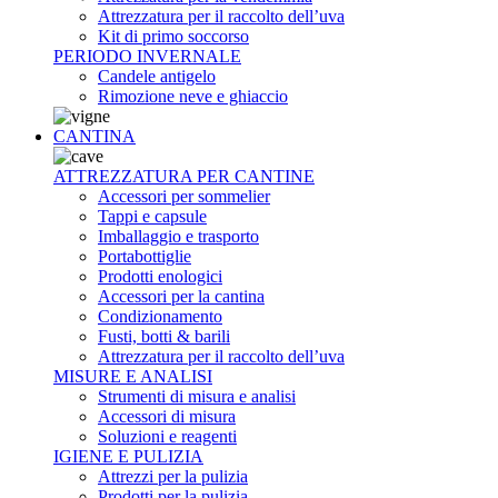
Attrezzatura per il raccolto dell’uva
Kit di primo soccorso
PERIODO INVERNALE
Candele antigelo
Rimozione neve e ghiaccio
CANTINA
ATTREZZATURA PER CANTINE
Accessori per sommelier
Tappi e capsule
Imballaggio e trasporto
Portabottiglie
Prodotti enologici
Accessori per la cantina
Condizionamento
Fusti, botti & barili
Attrezzatura per il raccolto dell’uva
MISURE E ANALISI
Strumenti di misura e analisi
Accessori di misura
Soluzioni e reagenti
IGIENE E PULIZIA
Attrezzi per la pulizia
Prodotti per la pulizia