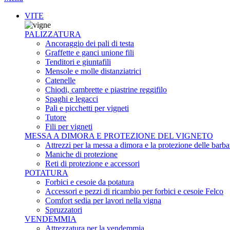
VITE
PALIZZATURA
Ancoraggio dei pali di testa
Graffette e ganci unione fili
Tenditori e giuntafili
Mensole e molle distanziatrici
Catenelle
Chiodi, cambrette e piastrine reggifilo
Spaghi e legacci
Pali e picchetti per vigneti
Tutore
Fili per vigneti
MESSA A DIMORA E PROTEZIONE DEL VIGNETO
Attrezzi per la messa a dimora e la protezione delle barba
Maniche di protezione
Reti di protezione e accessori
POTATURA
Forbici e cesoie da potatura
Accessori e pezzi di ricambio per forbici e cesoie Felco
Comfort sedia per lavori nella vigna
Spruzzatori
VENDEMMIA
Attrezzatura per la vendemmia