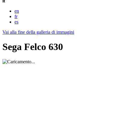
it
en
fr
es
Vai alla fine della galleria di immagini
Sega Felco 630