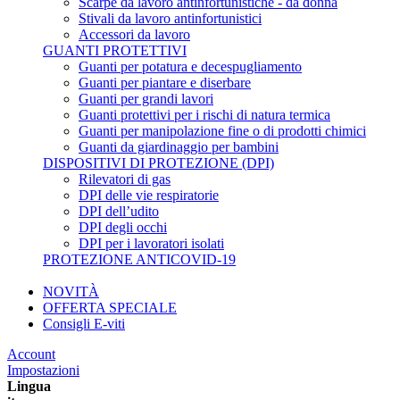
Scarpe da lavoro antinfortunistiche - da donna
Stivali da lavoro antinfortunistici
Accessori da lavoro
GUANTI PROTETTIVI
Guanti per potatura e decespugliamento
Guanti per piantare e diserbare
Guanti per grandi lavori
Guanti protettivi per i rischi di natura termica
Guanti per manipolazione fine o di prodotti chimici
Guanti da giardinaggio per bambini
DISPOSITIVI DI PROTEZIONE (DPI)
Rilevatori di gas
DPI delle vie respiratorie
DPI dell’udito
DPI degli occhi
DPI per i lavoratori isolati
PROTEZIONE ANTICOVID-19
NOVITÀ
OFFERTA SPECIALE
Consigli E-viti
Account
Impostazioni
Lingua