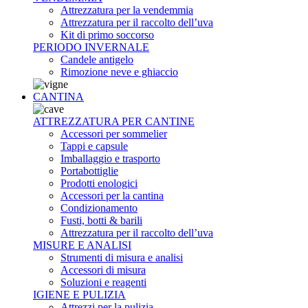
Attrezzatura per la vendemmia
Attrezzatura per il raccolto dell’uva
Kit di primo soccorso
PERIODO INVERNALE
Candele antigelo
Rimozione neve e ghiaccio
CANTINA
ATTREZZATURA PER CANTINE
Accessori per sommelier
Tappi e capsule
Imballaggio e trasporto
Portabottiglie
Prodotti enologici
Accessori per la cantina
Condizionamento
Fusti, botti & barili
Attrezzatura per il raccolto dell’uva
MISURE E ANALISI
Strumenti di misura e analisi
Accessori di misura
Soluzioni e reagenti
IGIENE E PULIZIA
Attrezzi per la pulizia