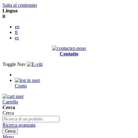
Salta al contenuto
Lingua
it
en
fr
es
Contatto
Toggle Nav
Conto
Carrello
Cerca
Cerca
Ricerca avanzata
Cerca
Menu