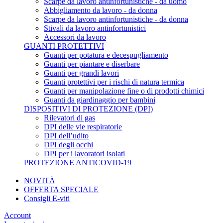
Scarpe da lavoro antinfortunistiche - da uomo
Abbigliamento da lavoro - da donna
Scarpe da lavoro antinfortunistiche - da donna
Stivali da lavoro antinfortunistici
Accessori da lavoro
GUANTI PROTETTIVI
Guanti per potatura e decespugliamento
Guanti per piantare e diserbare
Guanti per grandi lavori
Guanti protettivi per i rischi di natura termica
Guanti per manipolazione fine o di prodotti chimici
Guanti da giardinaggio per bambini
DISPOSITIVI DI PROTEZIONE (DPI)
Rilevatori di gas
DPI delle vie respiratorie
DPI dell’udito
DPI degli occhi
DPI per i lavoratori isolati
PROTEZIONE ANTICOVID-19
NOVITÀ
OFFERTA SPECIALE
Consigli E-viti
Account