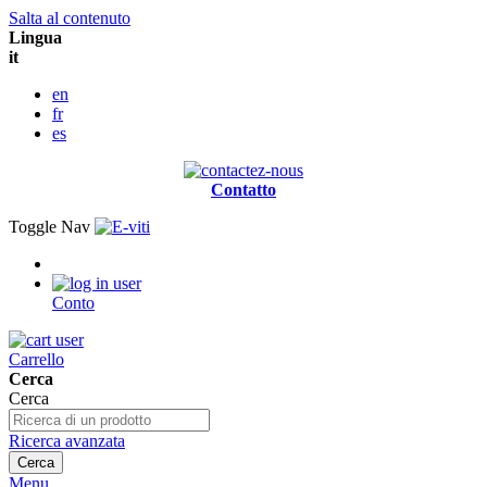
Salta al contenuto
Lingua
it
en
fr
es
Contatto
Toggle Nav
Conto
Carrello
Cerca
Cerca
Ricerca avanzata
Cerca
Menu