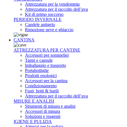
Attrezzatura per la vendemmia
Attrezzatura per il raccolto dell’uva
Kit di primo soccorso
PERIODO INVERNALE
Candele antigelo
Rimozione neve e ghiaccio
CANTINA
ATTREZZATURA PER CANTINE
Accessori per sommelier
Tappi e capsule
Imballaggio e trasporto
Portabottiglie
Prodotti enologici
Accessori per la cantina
Condizionamento
Fusti, botti & barili
Attrezzatura per il raccolto dell’uva
MISURE E ANALISI
Strumenti di misura e analisi
Accessori di misura
Soluzioni e reagenti
IGIENE E PULIZIA
Attrezzi per la pulizia