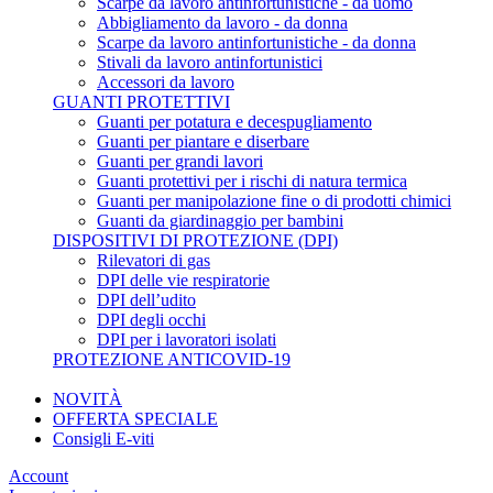
Scarpe da lavoro antinfortunistiche - da uomo
Abbigliamento da lavoro - da donna
Scarpe da lavoro antinfortunistiche - da donna
Stivali da lavoro antinfortunistici
Accessori da lavoro
GUANTI PROTETTIVI
Guanti per potatura e decespugliamento
Guanti per piantare e diserbare
Guanti per grandi lavori
Guanti protettivi per i rischi di natura termica
Guanti per manipolazione fine o di prodotti chimici
Guanti da giardinaggio per bambini
DISPOSITIVI DI PROTEZIONE (DPI)
Rilevatori di gas
DPI delle vie respiratorie
DPI dell’udito
DPI degli occhi
DPI per i lavoratori isolati
PROTEZIONE ANTICOVID-19
NOVITÀ
OFFERTA SPECIALE
Consigli E-viti
Account