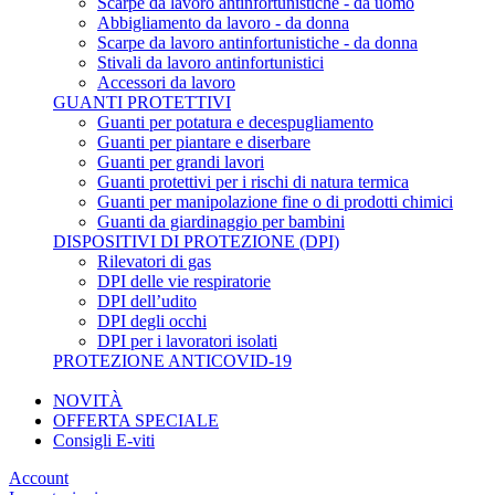
Scarpe da lavoro antinfortunistiche - da uomo
Abbigliamento da lavoro - da donna
Scarpe da lavoro antinfortunistiche - da donna
Stivali da lavoro antinfortunistici
Accessori da lavoro
GUANTI PROTETTIVI
Guanti per potatura e decespugliamento
Guanti per piantare e diserbare
Guanti per grandi lavori
Guanti protettivi per i rischi di natura termica
Guanti per manipolazione fine o di prodotti chimici
Guanti da giardinaggio per bambini
DISPOSITIVI DI PROTEZIONE (DPI)
Rilevatori di gas
DPI delle vie respiratorie
DPI dell’udito
DPI degli occhi
DPI per i lavoratori isolati
PROTEZIONE ANTICOVID-19
NOVITÀ
OFFERTA SPECIALE
Consigli E-viti
Account