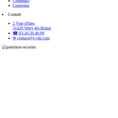
Contattaci
Consegna
Contatti
2 Voie d'Isles
51420 Witry-lès-Reims
☎ 03.26.50.40.99
✉ contact@e-viti.com