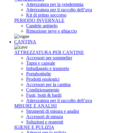
Attrezzatura per la vendemmia
Attrezzatura per il raccolto dell’uva
Kit di primo soccorso
PERIODO INVERNALE
Candele antigelo
Rimozione neve e ghiaccio
CANTINA
ATTREZZATURA PER CANTINE
Accessori per sommelier
Tappi e capsule
Imballaggio e trasporto
Portabottiglie
Prodotti enologici
Accessori per la cantina
Condizionamento
Fusti, botti & barili
Attrezzatura per il raccolto dell’uva
MISURE E ANALISI
Strumenti di misura e analisi
Accessori di misura
Soluzioni e reagenti
IGIENE E PULIZIA
Attrezzi per la pulizia