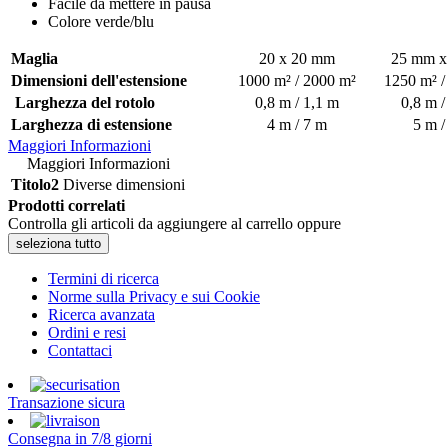
Facile da mettere in pausa
Colore verde/blu
Maglia
20 x 20 mm
25 mm x
Dimensioni dell'estensione
1000 m² / 2000 m²
1250 m² /
Larghezza del rotolo
0,8 m / 1,1 m
0,8 m /
Larghezza di estensione
4 m / 7 m
5 m /
Maggiori Informazioni
Maggiori Informazioni
Titolo2
Diverse dimensioni
Prodotti correlati
Controlla gli articoli da aggiungere al carrello oppure
seleziona tutto
Termini di ricerca
Norme sulla Privacy e sui Cookie
Ricerca avanzata
Ordini e resi
Contattaci
Transazione sicura
Consegna in 7/8 giorni