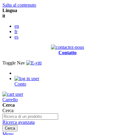
Salta al contenuto
Lingua
it
en
fr
es
Contatto
Toggle Nav
Conto
Carrello
Cerca
Cerca
Ricerca avanzata
Cerca
Menu