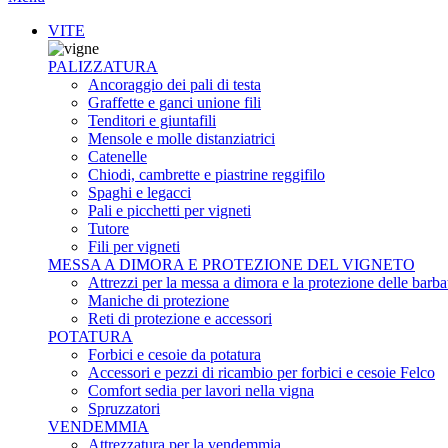
VITE
PALIZZATURA
Ancoraggio dei pali di testa
Graffette e ganci unione fili
Tenditori e giuntafili
Mensole e molle distanziatrici
Catenelle
Chiodi, cambrette e piastrine reggifilo
Spaghi e legacci
Pali e picchetti per vigneti
Tutore
Fili per vigneti
MESSA A DIMORA E PROTEZIONE DEL VIGNETO
Attrezzi per la messa a dimora e la protezione delle barba
Maniche di protezione
Reti di protezione e accessori
POTATURA
Forbici e cesoie da potatura
Accessori e pezzi di ricambio per forbici e cesoie Felco
Comfort sedia per lavori nella vigna
Spruzzatori
VENDEMMIA
Attrezzatura per la vendemmia