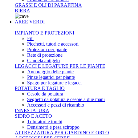
GRASSI E OLI DI PARAFFINA
BIRRA
AREE VERDI
IMPIANTO E PROTEZIONI
Fili
Picchetti, tutori e accessori
Protezioni per piante
Rete di protezione
Candela antigelo
LEGACCI E LEGATURE PER LE PIANTE
Ancoraggio delle piante
Pinze legatrici per piante
Spago per legature e legacci
POTATURA E TAGLIO
Cesoie da potatura
Seghetti da potatura e cesoie a due mani
Accessori e pezzi di ricambio
INNESTATURA
SIDRO E ACETO
Trituratori e torchi
Densimetri e pesa sciroppo
ATTREZZATURA PER GIARDINO E ORTO