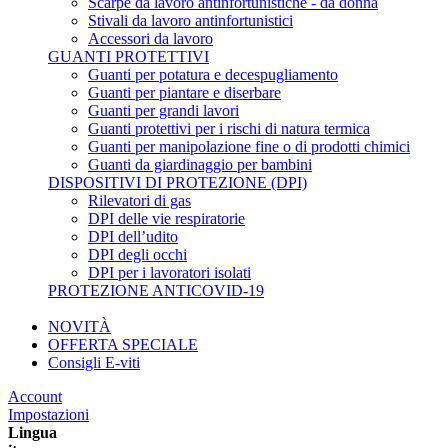
Scarpe da lavoro antinfortunistiche - da donna
Stivali da lavoro antinfortunistici
Accessori da lavoro
GUANTI PROTETTIVI
Guanti per potatura e decespugliamento
Guanti per piantare e diserbare
Guanti per grandi lavori
Guanti protettivi per i rischi di natura termica
Guanti per manipolazione fine o di prodotti chimici
Guanti da giardinaggio per bambini
DISPOSITIVI DI PROTEZIONE (DPI)
Rilevatori di gas
DPI delle vie respiratorie
DPI dell’udito
DPI degli occhi
DPI per i lavoratori isolati
PROTEZIONE ANTICOVID-19
NOVITÀ
OFFERTA SPECIALE
Consigli E-viti
Account
Impostazioni
Lingua