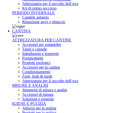
Attrezzatura per il raccolto dell’uva
Kit di primo soccorso
PERIODO INVERNALE
Candele antigelo
Rimozione neve e ghiaccio
CANTINA
ATTREZZATURA PER CANTINE
Accessori per sommelier
Tappi e capsule
Imballaggio e trasporto
Portabottiglie
Prodotti enologici
Accessori per la cantina
Condizionamento
Fusti, botti & barili
Attrezzatura per il raccolto dell’uva
MISURE E ANALISI
Strumenti di misura e analisi
Accessori di misura
Soluzioni e reagenti
IGIENE E PULIZIA
Attrezzi per la pulizia
Prodotti per la pulizia