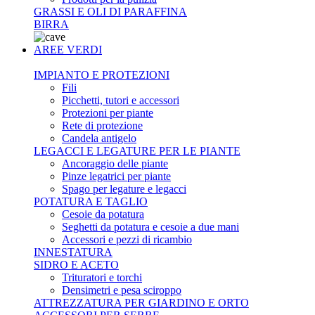
GRASSI E OLI DI PARAFFINA
BIRRA
AREE VERDI
IMPIANTO E PROTEZIONI
Fili
Picchetti, tutori e accessori
Protezioni per piante
Rete di protezione
Candela antigelo
LEGACCI E LEGATURE PER LE PIANTE
Ancoraggio delle piante
Pinze legatrici per piante
Spago per legature e legacci
POTATURA E TAGLIO
Cesoie da potatura
Seghetti da potatura e cesoie a due mani
Accessori e pezzi di ricambio
INNESTATURA
SIDRO E ACETO
Trituratori e torchi
Densimetri e pesa sciroppo
ATTREZZATURA PER GIARDINO E ORTO