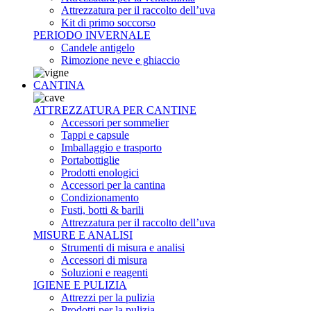
Attrezzatura per il raccolto dell’uva
Kit di primo soccorso
PERIODO INVERNALE
Candele antigelo
Rimozione neve e ghiaccio
CANTINA
ATTREZZATURA PER CANTINE
Accessori per sommelier
Tappi e capsule
Imballaggio e trasporto
Portabottiglie
Prodotti enologici
Accessori per la cantina
Condizionamento
Fusti, botti & barili
Attrezzatura per il raccolto dell’uva
MISURE E ANALISI
Strumenti di misura e analisi
Accessori di misura
Soluzioni e reagenti
IGIENE E PULIZIA
Attrezzi per la pulizia
Prodotti per la pulizia