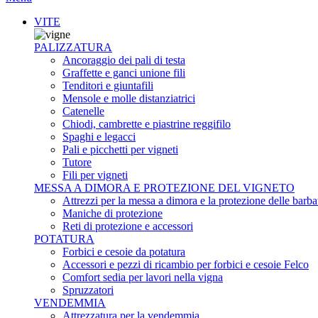
VITE
PALIZZATURA
Ancoraggio dei pali di testa
Graffette e ganci unione fili
Tenditori e giuntafili
Mensole e molle distanziatrici
Catenelle
Chiodi, cambrette e piastrine reggifilo
Spaghi e legacci
Pali e picchetti per vigneti
Tutore
Fili per vigneti
MESSA A DIMORA E PROTEZIONE DEL VIGNETO
Attrezzi per la messa a dimora e la protezione delle barba
Maniche di protezione
Reti di protezione e accessori
POTATURA
Forbici e cesoie da potatura
Accessori e pezzi di ricambio per forbici e cesoie Felco
Comfort sedia per lavori nella vigna
Spruzzatori
VENDEMMIA
Attrezzatura per la vendemmia