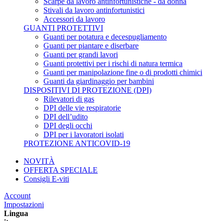
Scarpe da lavoro antinfortunistiche - da donna
Stivali da lavoro antinfortunistici
Accessori da lavoro
GUANTI PROTETTIVI
Guanti per potatura e decespugliamento
Guanti per piantare e diserbare
Guanti per grandi lavori
Guanti protettivi per i rischi di natura termica
Guanti per manipolazione fine o di prodotti chimici
Guanti da giardinaggio per bambini
DISPOSITIVI DI PROTEZIONE (DPI)
Rilevatori di gas
DPI delle vie respiratorie
DPI dell’udito
DPI degli occhi
DPI per i lavoratori isolati
PROTEZIONE ANTICOVID-19
NOVITÀ
OFFERTA SPECIALE
Consigli E-viti
Account
Impostazioni
Lingua