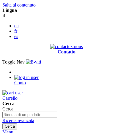
Salta al contenuto
Lingua
it
en
fr
es
Contatto
Toggle Nav
Conto
Carrello
Cerca
Cerca
Ricerca avanzata
Cerca
Menu