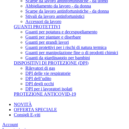
Scarpe da lavoro antinfortunistiche - da uomo
Abbigliamento da lavoro - da donna
Scarpe da lavoro antinfortunistiche - da donna
Stivali da lavoro antinfortunistici
Accessori da lavoro
GUANTI PROTETTIVI
Guanti per potatura e decespugliamento
Guanti per piantare e diserbare
Guanti per grandi lavori
Guanti protettivi per i rischi di natura termica
Guanti per manipolazione fine o di prodotti chimici
Guanti da giardinaggio per bambini
DISPOSITIVI DI PROTEZIONE (DPI)
Rilevatori di gas
DPI delle vie respiratorie
DPI dell’udito
DPI degli occhi
DPI per i lavoratori isolati
PROTEZIONE ANTICOVID-19
NOVITÀ
OFFERTA SPECIALE
Consigli E-viti
Account