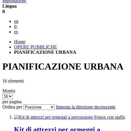
Impostazioni
Lingua
it
en
fr
es
Home
OPERE PUBBLICHE
PIANIFICAZIONE URBANA
PIANIFICAZIONE URBANA
16
elementi
Mostra
per pagina
Ordina per
Imposta la direzione decrescente
Kit di attrezzi per ormeggi a