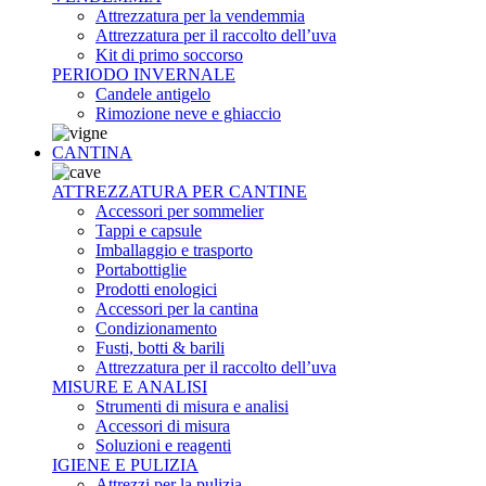
Attrezzatura per la vendemmia
Attrezzatura per il raccolto dell’uva
Kit di primo soccorso
PERIODO INVERNALE
Candele antigelo
Rimozione neve e ghiaccio
CANTINA
ATTREZZATURA PER CANTINE
Accessori per sommelier
Tappi e capsule
Imballaggio e trasporto
Portabottiglie
Prodotti enologici
Accessori per la cantina
Condizionamento
Fusti, botti & barili
Attrezzatura per il raccolto dell’uva
MISURE E ANALISI
Strumenti di misura e analisi
Accessori di misura
Soluzioni e reagenti
IGIENE E PULIZIA
Attrezzi per la pulizia