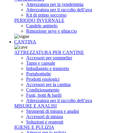
Attrezzatura per la vendemmia
Attrezzatura per il raccolto dell’uva
Kit di primo soccorso
PERIODO INVERNALE
Candele antigelo
Rimozione neve e ghiaccio
CANTINA
ATTREZZATURA PER CANTINE
Accessori per sommelier
Tappi e capsule
Imballaggio e trasporto
Portabottiglie
Prodotti enologici
Accessori per la cantina
Condizionamento
Fusti, botti & barili
Attrezzatura per il raccolto dell’uva
MISURE E ANALISI
Strumenti di misura e analisi
Accessori di misura
Soluzioni e reagenti
IGIENE E PULIZIA
Attrezzi per la pulizia