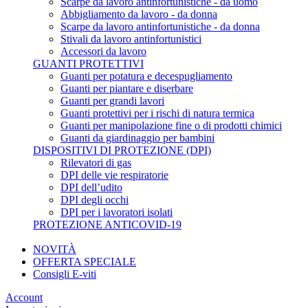
Scarpe da lavoro antinfortunistiche - da uomo
Abbigliamento da lavoro - da donna
Scarpe da lavoro antinfortunistiche - da donna
Stivali da lavoro antinfortunistici
Accessori da lavoro
GUANTI PROTETTIVI
Guanti per potatura e decespugliamento
Guanti per piantare e diserbare
Guanti per grandi lavori
Guanti protettivi per i rischi di natura termica
Guanti per manipolazione fine o di prodotti chimici
Guanti da giardinaggio per bambini
DISPOSITIVI DI PROTEZIONE (DPI)
Rilevatori di gas
DPI delle vie respiratorie
DPI dell’udito
DPI degli occhi
DPI per i lavoratori isolati
PROTEZIONE ANTICOVID-19
NOVITÀ
OFFERTA SPECIALE
Consigli E-viti
Account