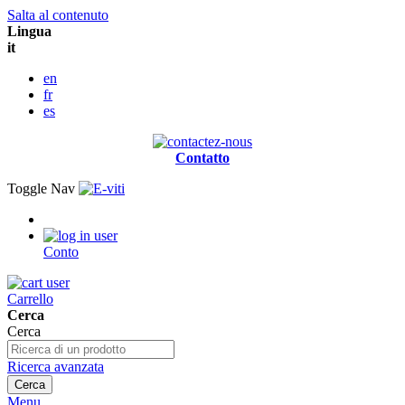
Salta al contenuto
Lingua
it
en
fr
es
Contatto
Toggle Nav
Conto
Carrello
Cerca
Cerca
Ricerca avanzata
Cerca
Menu