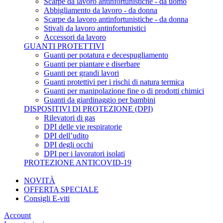
Scarpe da lavoro antinfortunistiche - da uomo
Abbigliamento da lavoro - da donna
Scarpe da lavoro antinfortunistiche - da donna
Stivali da lavoro antinfortunistici
Accessori da lavoro
GUANTI PROTETTIVI
Guanti per potatura e decespugliamento
Guanti per piantare e diserbare
Guanti per grandi lavori
Guanti protettivi per i rischi di natura termica
Guanti per manipolazione fine o di prodotti chimici
Guanti da giardinaggio per bambini
DISPOSITIVI DI PROTEZIONE (DPI)
Rilevatori di gas
DPI delle vie respiratorie
DPI dell’udito
DPI degli occhi
DPI per i lavoratori isolati
PROTEZIONE ANTICOVID-19
NOVITÀ
OFFERTA SPECIALE
Consigli E-viti
Account