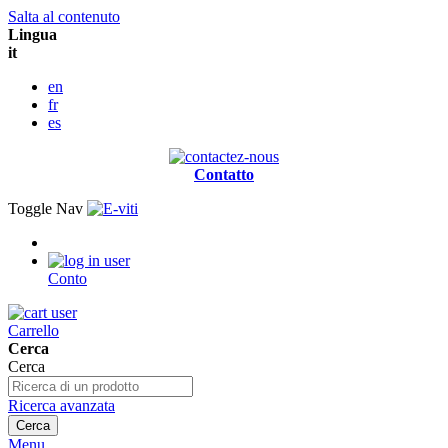
Salta al contenuto
Lingua
it
en
fr
es
Contatto
Toggle Nav
Conto
Carrello
Cerca
Cerca
Ricerca avanzata
Cerca
Menu