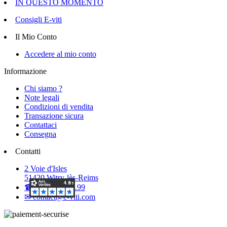
IN QUESTO MOMENTO
Consigli E-viti
Il Mio Conto
Accedere al mio conto
Informazione
Chi siamo ?
Note legali
Condizioni di vendita
Transazione sicura
Contattaci
Consegna
Contatti
2 Voie d'Isles
51420 Witry-lès-Reims
☎ 03.26.50.40.99
✉ contact@e-viti.com