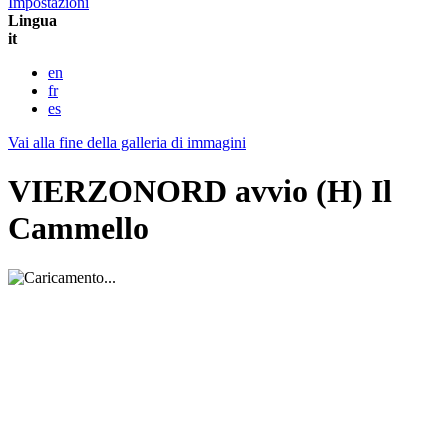
Impostazioni
Lingua
it
en
fr
es
Vai alla fine della galleria di immagini
VIERZONORD avvio (H) Il
Cammello