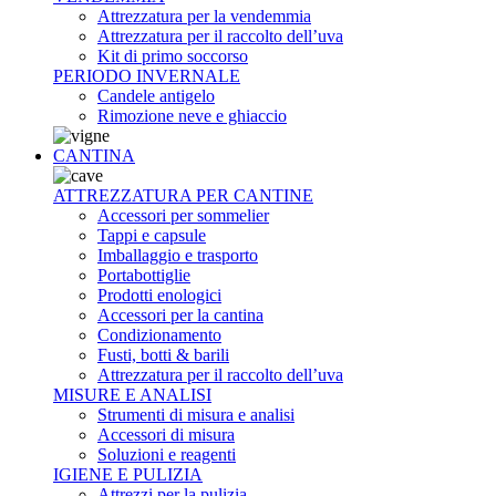
Attrezzatura per la vendemmia
Attrezzatura per il raccolto dell’uva
Kit di primo soccorso
PERIODO INVERNALE
Candele antigelo
Rimozione neve e ghiaccio
CANTINA
ATTREZZATURA PER CANTINE
Accessori per sommelier
Tappi e capsule
Imballaggio e trasporto
Portabottiglie
Prodotti enologici
Accessori per la cantina
Condizionamento
Fusti, botti & barili
Attrezzatura per il raccolto dell’uva
MISURE E ANALISI
Strumenti di misura e analisi
Accessori di misura
Soluzioni e reagenti
IGIENE E PULIZIA
Attrezzi per la pulizia