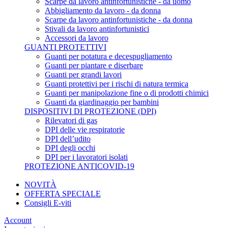
Scarpe da lavoro antinfortunistiche - da uomo
Abbigliamento da lavoro - da donna
Scarpe da lavoro antinfortunistiche - da donna
Stivali da lavoro antinfortunistici
Accessori da lavoro
GUANTI PROTETTIVI
Guanti per potatura e decespugliamento
Guanti per piantare e diserbare
Guanti per grandi lavori
Guanti protettivi per i rischi di natura termica
Guanti per manipolazione fine o di prodotti chimici
Guanti da giardinaggio per bambini
DISPOSITIVI DI PROTEZIONE (DPI)
Rilevatori di gas
DPI delle vie respiratorie
DPI dell’udito
DPI degli occhi
DPI per i lavoratori isolati
PROTEZIONE ANTICOVID-19
NOVITÀ
OFFERTA SPECIALE
Consigli E-viti
Account