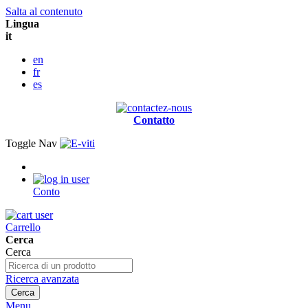
Salta al contenuto
Lingua
it
en
fr
es
Contatto
Toggle Nav
Conto
Carrello
Cerca
Cerca
Ricerca avanzata
Cerca
Menu