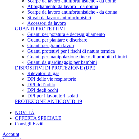
Scarpe da lavoro antinfortunistiche - da uomo
Abbigliamento da lavoro - da donna
Scarpe da lavoro antinfortunistiche - da donna
Stivali da lavoro antinfortunistici
Accessori da lavoro
GUANTI PROTETTIVI
Guanti per potatura e decespugliamento
Guanti per piantare e diserbare
Guanti per grandi lavori
Guanti protettivi per i rischi di natura termica
Guanti per manipolazione fine o di prodotti chimici
Guanti da giardinaggio per bambini
DISPOSITIVI DI PROTEZIONE (DPI)
Rilevatori di gas
DPI delle vie respiratorie
DPI dell’udito
DPI degli occhi
DPI per i lavoratori isolati
PROTEZIONE ANTICOVID-19
NOVITÀ
OFFERTA SPECIALE
Consigli E-viti
Account