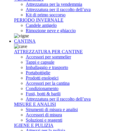
Attrezzatura per la vendemmia
Attrezzatura per il raccolto dell’uva
Kit di primo soccorso
PERIODO INVERNALE
Candele antigelo
Rimozione neve e ghiaccio
CANTINA
ATTREZZATURA PER CANTINE
Accessori per sommelier
Tappi e capsule
Imballaggio e trasporto
Portabottiglie
Prodotti enologici
Accessori per la cantina
Condizionamento
Fusti, botti & barili
Attrezzatura per il raccolto dell’uva
MISURE E ANALISI
Strumenti di misura e analisi
Accessori di misura
Soluzioni e reagenti
IGIENE E PULIZIA
Attrezzi per la pulizia