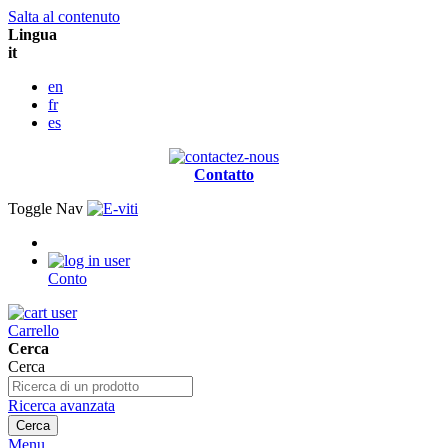
Salta al contenuto
Lingua
it
en
fr
es
Contatto
Toggle Nav
Conto
Carrello
Cerca
Cerca
Ricerca avanzata
Cerca
Menu