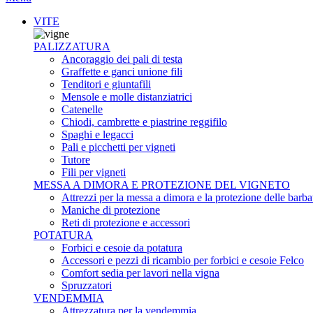
VITE
PALIZZATURA
Ancoraggio dei pali di testa
Graffette e ganci unione fili
Tenditori e giuntafili
Mensole e molle distanziatrici
Catenelle
Chiodi, cambrette e piastrine reggifilo
Spaghi e legacci
Pali e picchetti per vigneti
Tutore
Fili per vigneti
MESSA A DIMORA E PROTEZIONE DEL VIGNETO
Attrezzi per la messa a dimora e la protezione delle barba
Maniche di protezione
Reti di protezione e accessori
POTATURA
Forbici e cesoie da potatura
Accessori e pezzi di ricambio per forbici e cesoie Felco
Comfort sedia per lavori nella vigna
Spruzzatori
VENDEMMIA
Attrezzatura per la vendemmia