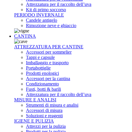
Attrezzatura per il raccolto dell’uva
Kit di primo soccorso
PERIODO INVERNALE
Candele antigelo
Rimozione neve e ghiaccio
CANTINA
ATTREZZATURA PER CANTINE
Accessori per sommelier
Tappi e capsule
Imballaggio e trasporto
Portabottiglie
Prodotti enologici
Accessori per la cantina
Condizionamento
Fusti, botti & barili
Attrezzatura per il raccolto dell’uva
MISURE E ANALISI
Strumenti di misura e analisi
Accessori di misura
Soluzioni e reagenti
IGIENE E PULIZIA
Attrezzi per la pulizia
Prodotti per la pulizia