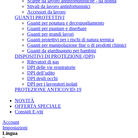
Scarpe da lavoro antinfortunistiche - da donna
Stivali da lavoro antinfortunistici
Accessori da lavoro
GUANTI PROTETTIVI
Guanti per potatura e decespugliamento
Guanti per piantare e diserbare
Guanti per grandi lavori
Guanti protettivi per i rischi di natura termica
Guanti per manipolazione fine o di prodotti chimici
Guanti da giardinaggio per bambini
DISPOSITIVI DI PROTEZIONE (DPI)
Rilevatori di gas
DPI delle vie respiratorie
DPI dell’udito
DPI degli occhi
DPI per i lavoratori isolati
PROTEZIONE ANTICOVID-19
NOVITÀ
OFFERTA SPECIALE
Consigli E-viti
Account
Impostazioni
Lingua