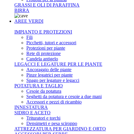
GRASSI E OLI DI PARAFFINA
BIRRA
AREE VERDI
IMPIANTO E PROTEZIONI
Fili
Picchetti, tutori e accessori
Protezioni per piante
Rete di protezione
Candela antigelo
LEGACCI E LEGATURE PER LE PIANTE
Ancoraggio delle piante
Pinze legatrici per piante
Spago per legature e legacci
POTATURA E TAGLIO
Cesoie da potatura
Seghetti da potatura e cesoie a due mani
Accessori e pezzi di ricambio
INNESTATURA
SIDRO E ACETO
Trituratori e torchi
Densimetri e pesa sciroppo
ATTREZZATURA PER GIARDINO E ORTO