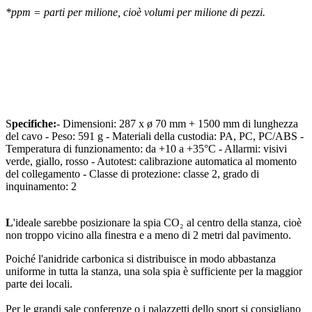
*ppm = parti per milione, cioè volumi per milione di pezzi.
S
pecifiche:
- Dimensioni: 287 x ø 70 mm + 1500 mm di lunghezza
del cavo - Peso: 591 g - Materiali della custodia: PA, PC, PC/ABS -
Temperatura di funzionamento: da +10 a +35°C - Allarmi: visivi
verde, giallo, rosso - Autotest: calibrazione automatica al momento
del collegamento - Classe di protezione: classe 2, grado di
inquinamento: 2
L
'ideale sarebbe posizionare la spia CO₂ al centro della stanza, cioè
non troppo vicino alla finestra e a meno di 2 metri dal pavimento.
Poiché l'anidride carbonica si distribuisce in modo abbastanza
uniforme in tutta la stanza, una sola spia è sufficiente per la maggior
parte dei locali.
Per le grandi sale conferenze o i palazzetti dello sport si consigliano