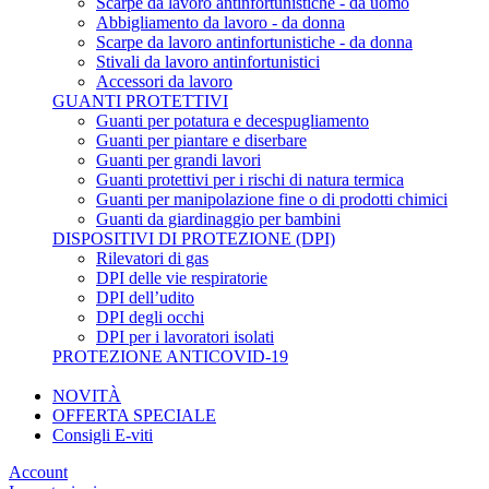
Scarpe da lavoro antinfortunistiche - da uomo
Abbigliamento da lavoro - da donna
Scarpe da lavoro antinfortunistiche - da donna
Stivali da lavoro antinfortunistici
Accessori da lavoro
GUANTI PROTETTIVI
Guanti per potatura e decespugliamento
Guanti per piantare e diserbare
Guanti per grandi lavori
Guanti protettivi per i rischi di natura termica
Guanti per manipolazione fine o di prodotti chimici
Guanti da giardinaggio per bambini
DISPOSITIVI DI PROTEZIONE (DPI)
Rilevatori di gas
DPI delle vie respiratorie
DPI dell’udito
DPI degli occhi
DPI per i lavoratori isolati
PROTEZIONE ANTICOVID-19
NOVITÀ
OFFERTA SPECIALE
Consigli E-viti
Account