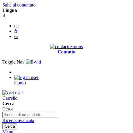
Salta al contenuto
Lingua
it
en
fr
es
Contatto
Toggle Nav
Conto
Carrello
Cerca
Cerca
Ricerca avanzata
Cerca
Menu