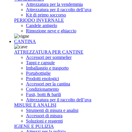
Attrezzatura per la vendemmia
Attrezzatura per il raccolto dell’uva
Kit di primo soccorso
PERIODO INVERNALE
Candele antigelo
Rimozione neve e ghiaccio
CANTINA
ATTREZZATURA PER CANTINE
Accessori per sommelier
Tappi e capsule
Imballaggio e trasporto
Portabottiglie
Prodotti enologici
Accessori per la cantina
Condizionamento
Fusti, botti & barili
Attrezzatura per il raccolto dell’uva
MISURE E ANALISI
Strumenti di misura e analisi
Accessori di misura
Soluzioni e reagenti
IGIENE E PULIZIA
Attrezzi per la pulizia