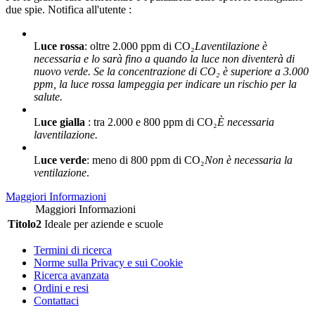
due spie. Notifica all'utente :
L
uce rossa
: oltre 2.000 ppm di CO₂
La
ventilazione è
necessaria e lo sarà fino a quando la luce non diventerà di
nuovo verde. Se la concentrazione di CO₂ è superiore a 3.000
ppm, la luce rossa lampeggia per indicare un rischio per la
salute.
L
uce gialla
: tra 2.000 e 800 ppm di CO₂
È necessaria
la
ventilazione.
L
uce verde
: meno di 800 ppm di CO₂
Non è necessaria la
ventilazione
.
Maggiori Informazioni
Maggiori Informazioni
Titolo2
Ideale per aziende e scuole
Termini di ricerca
Norme sulla Privacy e sui Cookie
Ricerca avanzata
Ordini e resi
Contattaci