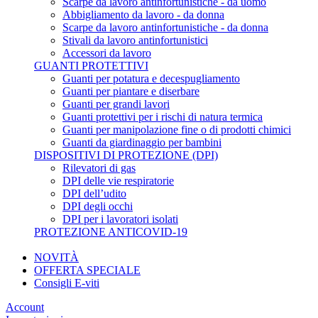
Scarpe da lavoro antinfortunistiche - da uomo
Abbigliamento da lavoro - da donna
Scarpe da lavoro antinfortunistiche - da donna
Stivali da lavoro antinfortunistici
Accessori da lavoro
GUANTI PROTETTIVI
Guanti per potatura e decespugliamento
Guanti per piantare e diserbare
Guanti per grandi lavori
Guanti protettivi per i rischi di natura termica
Guanti per manipolazione fine o di prodotti chimici
Guanti da giardinaggio per bambini
DISPOSITIVI DI PROTEZIONE (DPI)
Rilevatori di gas
DPI delle vie respiratorie
DPI dell’udito
DPI degli occhi
DPI per i lavoratori isolati
PROTEZIONE ANTICOVID-19
NOVITÀ
OFFERTA SPECIALE
Consigli E-viti
Account