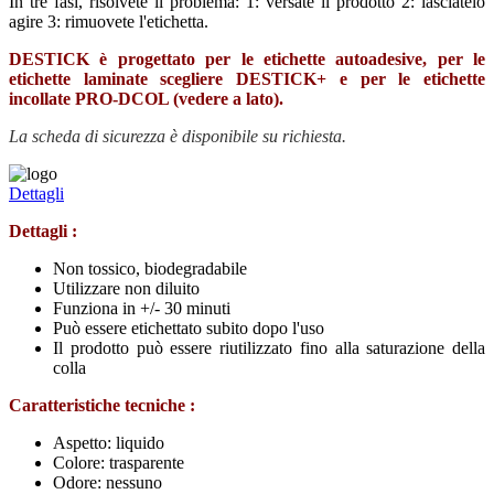
In tre fasi, risolvete il problema: 1: versate il prodotto 2: lasciatelo
agire 3: rimuovete l'etichetta.
DESTICK è progettato per le etichette autoadesive, per le
etichette laminate scegliere DESTICK+ e per le etichette
incollate PRO-DCOL (vedere a lato).
La scheda di sicurezza è disponibile su richiesta.
Dettagli
Dettagli :
Non tossico, biodegradabile
Utilizzare non diluito
Funziona in +/- 30 minuti
Può essere etichettato subito dopo l'uso
Il prodotto può essere riutilizzato fino alla saturazione della
colla
Caratteristiche tecniche :
Aspetto: liquido
Colore: trasparente
Odore: nessuno