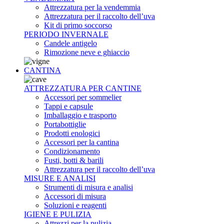
Attrezzatura per la vendemmia
Attrezzatura per il raccolto dell’uva
Kit di primo soccorso
PERIODO INVERNALE
Candele antigelo
Rimozione neve e ghiaccio
CANTINA
ATTREZZATURA PER CANTINE
Accessori per sommelier
Tappi e capsule
Imballaggio e trasporto
Portabottiglie
Prodotti enologici
Accessori per la cantina
Condizionamento
Fusti, botti & barili
Attrezzatura per il raccolto dell’uva
MISURE E ANALISI
Strumenti di misura e analisi
Accessori di misura
Soluzioni e reagenti
IGIENE E PULIZIA
Attrezzi per la pulizia