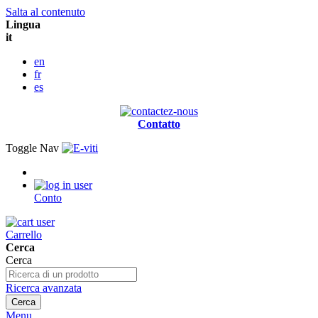
Salta al contenuto
Lingua
it
en
fr
es
Contatto
Toggle Nav
Conto
Carrello
Cerca
Cerca
Ricerca avanzata
Cerca
Menu