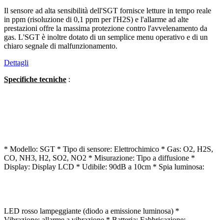
Il sensore ad alta sensibilità dell'SGT fornisce letture in tempo reale
in ppm (risoluzione di 0,1 ppm per l'H2S) e l'allarme ad alte
prestazioni offre la massima protezione contro l'avvelenamento da
gas. L'SGT è inoltre dotato di un semplice menu operativo e di un
chiaro segnale di malfunzionamento.
Dettagli
Specifiche tecniche
:
* Modello: SGT * Tipo di sensore: Elettrochimico * Gas: O2, H2S,
CO, NH3, H2, SO2, NO2 * Misurazione: Tipo a diffusione *
Display: Display LCD * Udibile: 90dB a 10cm * Spia luminosa:
LED rosso lampeggiante (diodo a emissione luminosa) *
Vibrazione: allarme a vibrazione * Batteria: Fabbricazione: