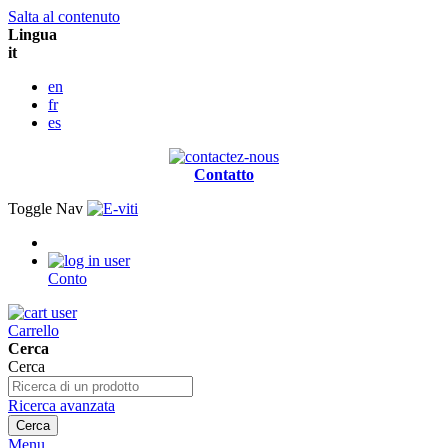
Salta al contenuto
Lingua
it
en
fr
es
Contatto
Toggle Nav
Conto
Carrello
Cerca
Cerca
Ricerca avanzata
Cerca
Menu