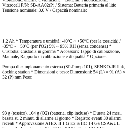
Vitzrocell P/N: SB-AA02(P) / Sistema: Batteria primaria al litio
Tensione nominale: 3,6 V / Capacità nominale:
1,2 Ah * Temperatura e umidità: -40ºC ~ +50ºC (per la tossicità) /
-35ºC ~ +50ºC (per l'O2) 5% ~ 95% RH (senza condensa) *
Custodia: Custodia in gomma * Accessori: Tappo di calibrazione,
Manuale, Rapporto di calibrazione e di qualità * Opzione:
Pompa di campionamento esterna (SP-Pump 101), SENKO-IR link,
docking station * Dimensioni e peso: Dimensioni: 54 (L) × 91 (A) ×
32 (P) mm Peso:
93 g (tossico), 104 g (O2) (batteria, clip inclusa) * Durata 24 mesi,
basata su 2 minuti di allarme al giorno * Registro eventi 30 allarmi
recenti * Approvazione ATEX II 1 G Ex ia IIC T4 Ga CSA&UL