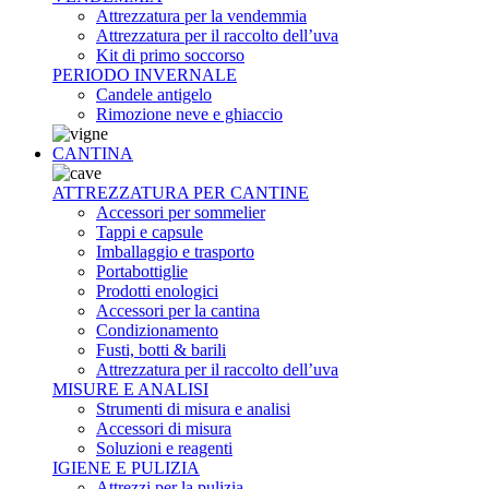
Attrezzatura per la vendemmia
Attrezzatura per il raccolto dell’uva
Kit di primo soccorso
PERIODO INVERNALE
Candele antigelo
Rimozione neve e ghiaccio
CANTINA
ATTREZZATURA PER CANTINE
Accessori per sommelier
Tappi e capsule
Imballaggio e trasporto
Portabottiglie
Prodotti enologici
Accessori per la cantina
Condizionamento
Fusti, botti & barili
Attrezzatura per il raccolto dell’uva
MISURE E ANALISI
Strumenti di misura e analisi
Accessori di misura
Soluzioni e reagenti
IGIENE E PULIZIA
Attrezzi per la pulizia