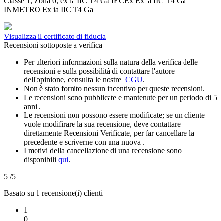
Classe 1, Zona 0, ex ia IIC T4 Ga IECEx Ex ia IIC T4 Ga
INMETRO Ex ia IIC T4 Ga
Visualizza il certificato di fiducia
Recensioni sottoposte a verifica
Per ulteriori informazioni sulla natura della verifica delle
recensioni e sulla possibilità di contattare l'autore
dell'opinione, consulta le nostre
CGU
.
Non è stato fornito nessun incentivo per queste recensioni.
Le recensioni sono pubblicate e mantenute per un periodo di 5
anni .
Le recensioni non possono essere modificate; se un cliente
vuole modifirare la sua recensione, deve contattare
direttamente Recensioni Verificate, per far cancellare la
precedente e scriverne con una nuova .
I motivi della cancellazione di una recensione sono
disponibili
qui
.
5
/5
Basato su 1 recensione(i) clienti
1
0