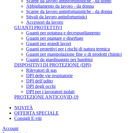
Scarpe da lavoro antinfortunistiche - da uomo
Abbigliamento da lavoro - da donna
Scarpe da lavoro antinfortunistiche - da donna
Stivali da lavoro antinfortunistici
Accessori da lavoro
GUANTI PROTETTIVI
Guanti per potatura e decespugliamento
Guanti per piantare e diserbare
Guanti per grandi lavori
Guanti protettivi per i rischi di natura termica
Guanti per manipolazione fine o di prodotti chimici
Guanti da giardinaggio per bambini
DISPOSITIVI DI PROTEZIONE (DPI)
Rilevatori di gas
DPI delle vie respiratorie
DPI dell’udito
DPI degli occhi
DPI per i lavoratori isolati
PROTEZIONE ANTICOVID-19
NOVITÀ
OFFERTA SPECIALE
Consigli E-viti
Account