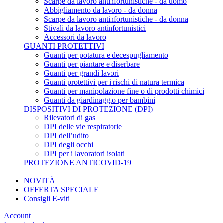
Scarpe da lavoro antinfortunistiche - da uomo
Abbigliamento da lavoro - da donna
Scarpe da lavoro antinfortunistiche - da donna
Stivali da lavoro antinfortunistici
Accessori da lavoro
GUANTI PROTETTIVI
Guanti per potatura e decespugliamento
Guanti per piantare e diserbare
Guanti per grandi lavori
Guanti protettivi per i rischi di natura termica
Guanti per manipolazione fine o di prodotti chimici
Guanti da giardinaggio per bambini
DISPOSITIVI DI PROTEZIONE (DPI)
Rilevatori di gas
DPI delle vie respiratorie
DPI dell’udito
DPI degli occhi
DPI per i lavoratori isolati
PROTEZIONE ANTICOVID-19
NOVITÀ
OFFERTA SPECIALE
Consigli E-viti
Account