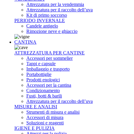
Attrezzatura per la vendemmia
Attrezzatura per il raccolto dell’uva
Kit di primo soccorso
PERIODO INVERNALE
Candele antigelo
Rimozione neve e ghiaccio
CANTINA
ATTREZZATURA PER CANTINE
Accessori per sommelier
Tappi e capsule
Imballaggio e trasporto
Portabottiglie
Prodotti enologici
Accessori per la cantina
Condizionamento
Fusti, botti & barili
Attrezzatura per il raccolto dell’uva
MISURE E ANALISI
Strumenti di misura e analisi
Accessori di misura
Soluzioni e reagenti
IGIENE E PULIZIA
Attrezzi per la pulizia