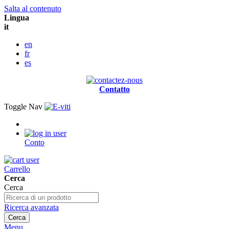
Salta al contenuto
Lingua
it
en
fr
es
Contatto
Toggle Nav
Conto
Carrello
Cerca
Cerca
Ricerca avanzata
Cerca
Menu