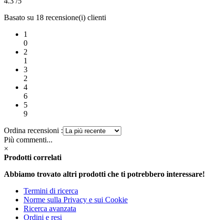
4.3
/5
Basato su 18 recensione(i) clienti
1
0
2
1
3
2
4
6
5
9
Ordina recensioni :
Più commenti...
×
Prodotti correlati
Abbiamo trovato altri prodotti che ti potrebbero interessare!
Termini di ricerca
Norme sulla Privacy e sui Cookie
Ricerca avanzata
Ordini e resi