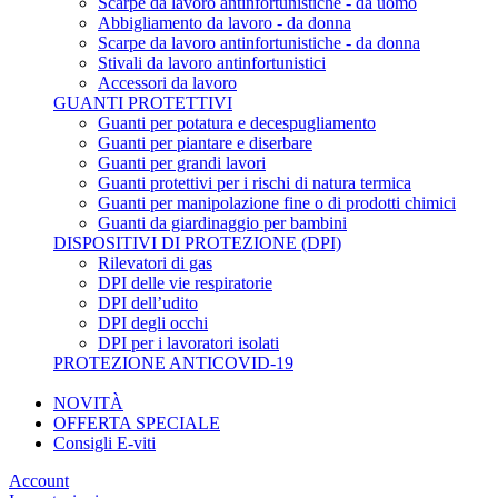
Scarpe da lavoro antinfortunistiche - da uomo
Abbigliamento da lavoro - da donna
Scarpe da lavoro antinfortunistiche - da donna
Stivali da lavoro antinfortunistici
Accessori da lavoro
GUANTI PROTETTIVI
Guanti per potatura e decespugliamento
Guanti per piantare e diserbare
Guanti per grandi lavori
Guanti protettivi per i rischi di natura termica
Guanti per manipolazione fine o di prodotti chimici
Guanti da giardinaggio per bambini
DISPOSITIVI DI PROTEZIONE (DPI)
Rilevatori di gas
DPI delle vie respiratorie
DPI dell’udito
DPI degli occhi
DPI per i lavoratori isolati
PROTEZIONE ANTICOVID-19
NOVITÀ
OFFERTA SPECIALE
Consigli E-viti
Account