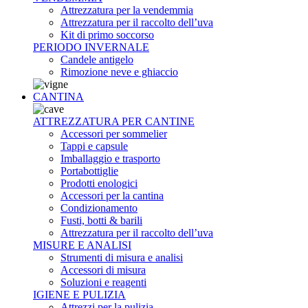
Attrezzatura per la vendemmia
Attrezzatura per il raccolto dell’uva
Kit di primo soccorso
PERIODO INVERNALE
Candele antigelo
Rimozione neve e ghiaccio
CANTINA
ATTREZZATURA PER CANTINE
Accessori per sommelier
Tappi e capsule
Imballaggio e trasporto
Portabottiglie
Prodotti enologici
Accessori per la cantina
Condizionamento
Fusti, botti & barili
Attrezzatura per il raccolto dell’uva
MISURE E ANALISI
Strumenti di misura e analisi
Accessori di misura
Soluzioni e reagenti
IGIENE E PULIZIA
Attrezzi per la pulizia