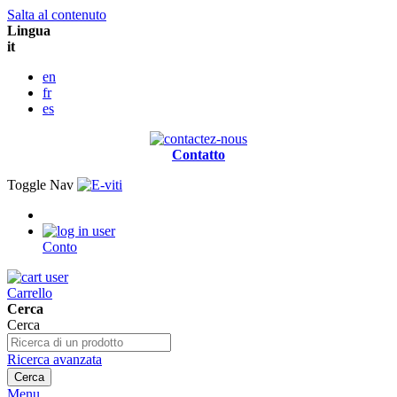
Salta al contenuto
Lingua
it
en
fr
es
Contatto
Toggle Nav
Conto
Carrello
Cerca
Cerca
Ricerca avanzata
Cerca
Menu