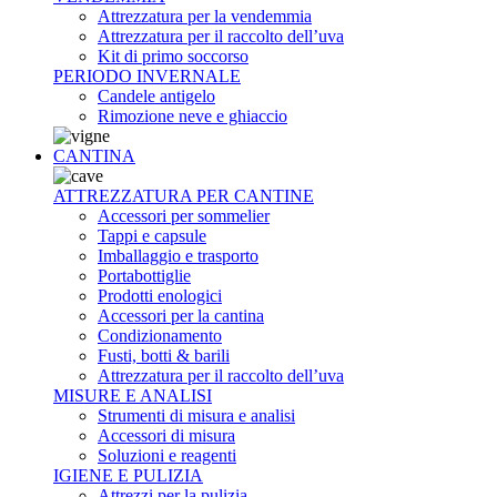
Attrezzatura per la vendemmia
Attrezzatura per il raccolto dell’uva
Kit di primo soccorso
PERIODO INVERNALE
Candele antigelo
Rimozione neve e ghiaccio
CANTINA
ATTREZZATURA PER CANTINE
Accessori per sommelier
Tappi e capsule
Imballaggio e trasporto
Portabottiglie
Prodotti enologici
Accessori per la cantina
Condizionamento
Fusti, botti & barili
Attrezzatura per il raccolto dell’uva
MISURE E ANALISI
Strumenti di misura e analisi
Accessori di misura
Soluzioni e reagenti
IGIENE E PULIZIA
Attrezzi per la pulizia