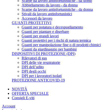
Scarpe da lavoro antinfortunistiche - da uomo
Abbigliamento da lavoro - da donna
Scarpe da lavoro antinfortunistiche - da donna
Stivali da lavoro antinfortunistici
Accessori da lavoro
GUANTI PROTETTIVI
Guanti per potatura e decespugliamento
Guanti per piantare e diserbare
Guanti per grandi lavori
Guanti protettivi per i rischi di natura termica
Guanti per manipolazione fine o di prodotti chimici
Guanti da giardinaggio per bambini
DISPOSITIVI DI PROTEZIONE (DPI)
Rilevatori di gas
DPI delle vie respiratorie
DPI dell’udito
DPI degli occhi
DPI per i lavoratori isolati
PROTEZIONE ANTICOVID-19
NOVITÀ
OFFERTA SPECIALE
Consigli E-viti
Account