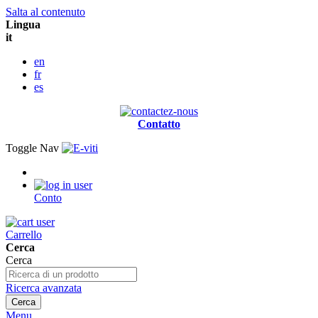
Salta al contenuto
Lingua
it
en
fr
es
Contatto
Toggle Nav
Conto
Carrello
Cerca
Cerca
Ricerca avanzata
Cerca
Menu