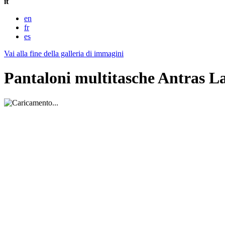
it
en
fr
es
Vai alla fine della galleria di immagini
Pantaloni multitasche Antras L