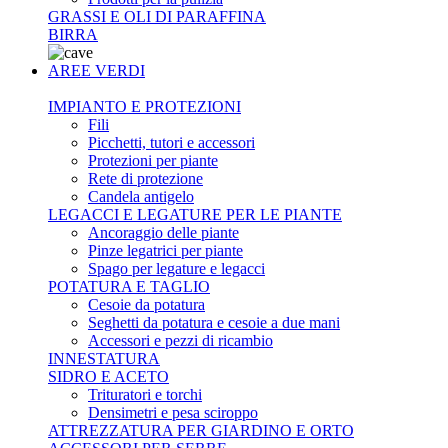
GRASSI E OLI DI PARAFFINA
BIRRA
AREE VERDI
IMPIANTO E PROTEZIONI
Fili
Picchetti, tutori e accessori
Protezioni per piante
Rete di protezione
Candela antigelo
LEGACCI E LEGATURE PER LE PIANTE
Ancoraggio delle piante
Pinze legatrici per piante
Spago per legature e legacci
POTATURA E TAGLIO
Cesoie da potatura
Seghetti da potatura e cesoie a due mani
Accessori e pezzi di ricambio
INNESTATURA
SIDRO E ACETO
Trituratori e torchi
Densimetri e pesa sciroppo
ATTREZZATURA PER GIARDINO E ORTO