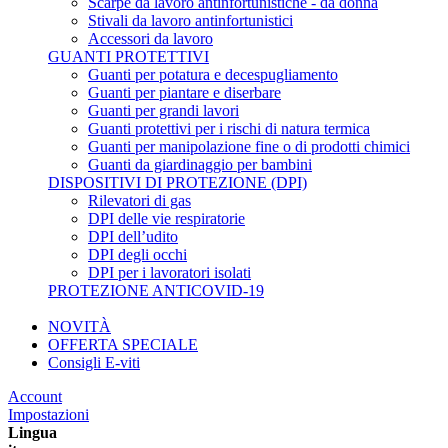
Scarpe da lavoro antinfortunistiche - da donna
Stivali da lavoro antinfortunistici
Accessori da lavoro
GUANTI PROTETTIVI
Guanti per potatura e decespugliamento
Guanti per piantare e diserbare
Guanti per grandi lavori
Guanti protettivi per i rischi di natura termica
Guanti per manipolazione fine o di prodotti chimici
Guanti da giardinaggio per bambini
DISPOSITIVI DI PROTEZIONE (DPI)
Rilevatori di gas
DPI delle vie respiratorie
DPI dell’udito
DPI degli occhi
DPI per i lavoratori isolati
PROTEZIONE ANTICOVID-19
NOVITÀ
OFFERTA SPECIALE
Consigli E-viti
Account
Impostazioni
Lingua