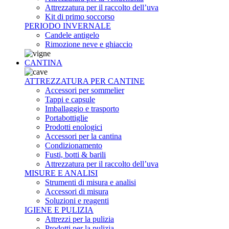
Attrezzatura per il raccolto dell’uva
Kit di primo soccorso
PERIODO INVERNALE
Candele antigelo
Rimozione neve e ghiaccio
CANTINA
ATTREZZATURA PER CANTINE
Accessori per sommelier
Tappi e capsule
Imballaggio e trasporto
Portabottiglie
Prodotti enologici
Accessori per la cantina
Condizionamento
Fusti, botti & barili
Attrezzatura per il raccolto dell’uva
MISURE E ANALISI
Strumenti di misura e analisi
Accessori di misura
Soluzioni e reagenti
IGIENE E PULIZIA
Attrezzi per la pulizia
Prodotti per la pulizia