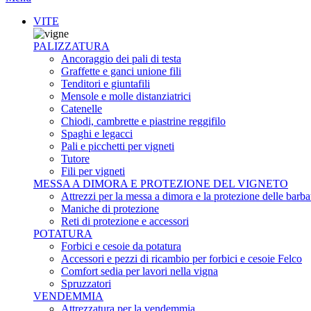
VITE
PALIZZATURA
Ancoraggio dei pali di testa
Graffette e ganci unione fili
Tenditori e giuntafili
Mensole e molle distanziatrici
Catenelle
Chiodi, cambrette e piastrine reggifilo
Spaghi e legacci
Pali e picchetti per vigneti
Tutore
Fili per vigneti
MESSA A DIMORA E PROTEZIONE DEL VIGNETO
Attrezzi per la messa a dimora e la protezione delle barba
Maniche di protezione
Reti di protezione e accessori
POTATURA
Forbici e cesoie da potatura
Accessori e pezzi di ricambio per forbici e cesoie Felco
Comfort sedia per lavori nella vigna
Spruzzatori
VENDEMMIA
Attrezzatura per la vendemmia