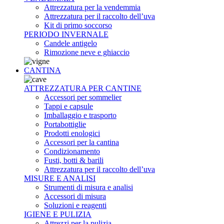
Attrezzatura per la vendemmia
Attrezzatura per il raccolto dell’uva
Kit di primo soccorso
PERIODO INVERNALE
Candele antigelo
Rimozione neve e ghiaccio
CANTINA
ATTREZZATURA PER CANTINE
Accessori per sommelier
Tappi e capsule
Imballaggio e trasporto
Portabottiglie
Prodotti enologici
Accessori per la cantina
Condizionamento
Fusti, botti & barili
Attrezzatura per il raccolto dell’uva
MISURE E ANALISI
Strumenti di misura e analisi
Accessori di misura
Soluzioni e reagenti
IGIENE E PULIZIA
Attrezzi per la pulizia