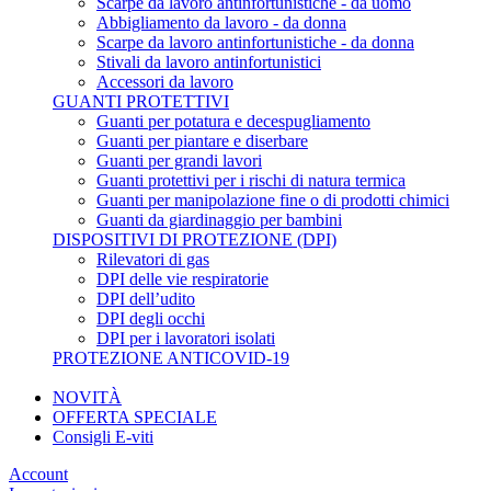
Scarpe da lavoro antinfortunistiche - da uomo
Abbigliamento da lavoro - da donna
Scarpe da lavoro antinfortunistiche - da donna
Stivali da lavoro antinfortunistici
Accessori da lavoro
GUANTI PROTETTIVI
Guanti per potatura e decespugliamento
Guanti per piantare e diserbare
Guanti per grandi lavori
Guanti protettivi per i rischi di natura termica
Guanti per manipolazione fine o di prodotti chimici
Guanti da giardinaggio per bambini
DISPOSITIVI DI PROTEZIONE (DPI)
Rilevatori di gas
DPI delle vie respiratorie
DPI dell’udito
DPI degli occhi
DPI per i lavoratori isolati
PROTEZIONE ANTICOVID-19
NOVITÀ
OFFERTA SPECIALE
Consigli E-viti
Account