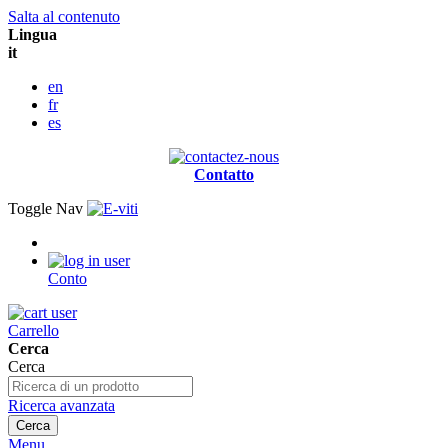
Salta al contenuto
Lingua
it
en
fr
es
Contatto
Toggle Nav
Conto
Carrello
Cerca
Cerca
Ricerca avanzata
Cerca
Menu