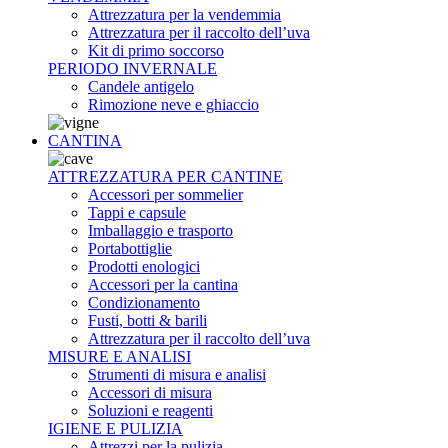
Attrezzatura per la vendemmia
Attrezzatura per il raccolto dell’uva
Kit di primo soccorso
PERIODO INVERNALE
Candele antigelo
Rimozione neve e ghiaccio
CANTINA
ATTREZZATURA PER CANTINE
Accessori per sommelier
Tappi e capsule
Imballaggio e trasporto
Portabottiglie
Prodotti enologici
Accessori per la cantina
Condizionamento
Fusti, botti & barili
Attrezzatura per il raccolto dell’uva
MISURE E ANALISI
Strumenti di misura e analisi
Accessori di misura
Soluzioni e reagenti
IGIENE E PULIZIA
Attrezzi per la pulizia