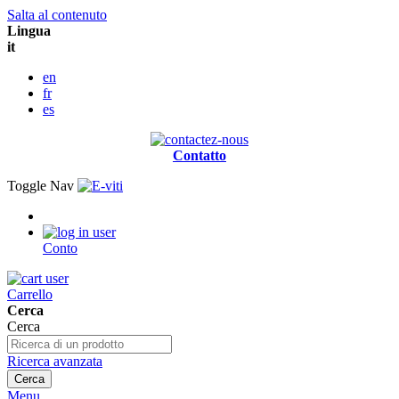
Salta al contenuto
Lingua
it
en
fr
es
Contatto
Toggle Nav
Conto
Carrello
Cerca
Cerca
Ricerca avanzata
Cerca
Menu