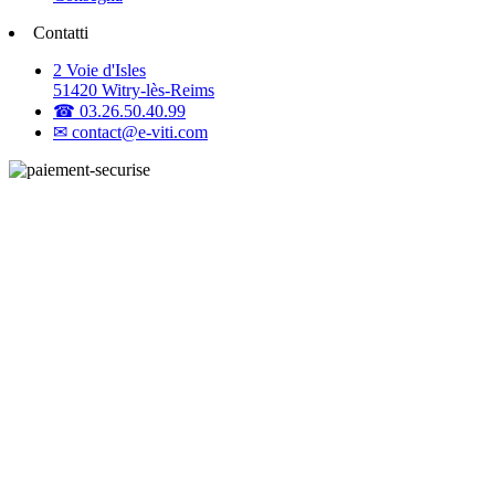
Contatti
2 Voie d'Isles
51420 Witry-lès-Reims
☎ 03.26.50.40.99
✉ contact@e-viti.com