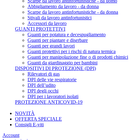
Scarpe da lavoro antinfortunistiche - da uomo
Abbigliamento da lavoro - da donna
Scarpe da lavoro antinfortunistiche - da donna
Stivali da lavoro antinfortunistici
Accessori da lavoro
GUANTI PROTETTIVI
Guanti per potatura e decespugliamento
Guanti per piantare e diserbare
Guanti per grandi lavori
Guanti protettivi per i rischi di natura termica
Guanti per manipolazione fine o di prodotti chimici
Guanti da giardinaggio per bambini
DISPOSITIVI DI PROTEZIONE (DPI)
Rilevatori di gas
DPI delle vie respiratorie
DPI dell’udito
DPI degli occhi
DPI per i lavoratori isolati
PROTEZIONE ANTICOVID-19
NOVITÀ
OFFERTA SPECIALE
Consigli E-viti
Account