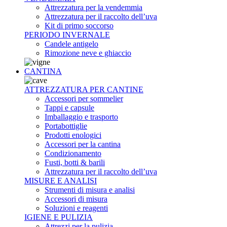
Attrezzatura per la vendemmia
Attrezzatura per il raccolto dell’uva
Kit di primo soccorso
PERIODO INVERNALE
Candele antigelo
Rimozione neve e ghiaccio
CANTINA
ATTREZZATURA PER CANTINE
Accessori per sommelier
Tappi e capsule
Imballaggio e trasporto
Portabottiglie
Prodotti enologici
Accessori per la cantina
Condizionamento
Fusti, botti & barili
Attrezzatura per il raccolto dell’uva
MISURE E ANALISI
Strumenti di misura e analisi
Accessori di misura
Soluzioni e reagenti
IGIENE E PULIZIA
Attrezzi per la pulizia