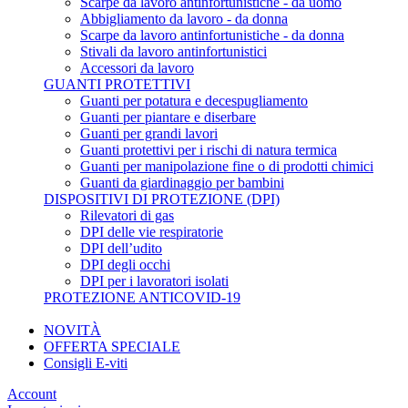
Scarpe da lavoro antinfortunistiche - da uomo
Abbigliamento da lavoro - da donna
Scarpe da lavoro antinfortunistiche - da donna
Stivali da lavoro antinfortunistici
Accessori da lavoro
GUANTI PROTETTIVI
Guanti per potatura e decespugliamento
Guanti per piantare e diserbare
Guanti per grandi lavori
Guanti protettivi per i rischi di natura termica
Guanti per manipolazione fine o di prodotti chimici
Guanti da giardinaggio per bambini
DISPOSITIVI DI PROTEZIONE (DPI)
Rilevatori di gas
DPI delle vie respiratorie
DPI dell’udito
DPI degli occhi
DPI per i lavoratori isolati
PROTEZIONE ANTICOVID-19
NOVITÀ
OFFERTA SPECIALE
Consigli E-viti
Account