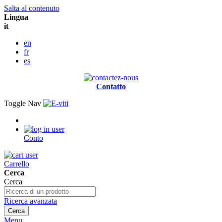
Salta al contenuto
Lingua
it
en
fr
es
Contatto
Toggle Nav
Conto
Carrello
Cerca
Cerca
Ricerca avanzata
Cerca
Menu