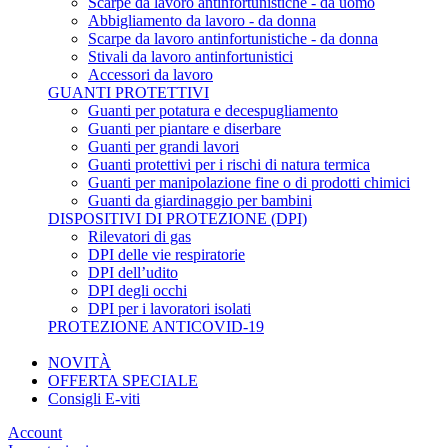
Scarpe da lavoro antinfortunistiche - da uomo
Abbigliamento da lavoro - da donna
Scarpe da lavoro antinfortunistiche - da donna
Stivali da lavoro antinfortunistici
Accessori da lavoro
GUANTI PROTETTIVI
Guanti per potatura e decespugliamento
Guanti per piantare e diserbare
Guanti per grandi lavori
Guanti protettivi per i rischi di natura termica
Guanti per manipolazione fine o di prodotti chimici
Guanti da giardinaggio per bambini
DISPOSITIVI DI PROTEZIONE (DPI)
Rilevatori di gas
DPI delle vie respiratorie
DPI dell’udito
DPI degli occhi
DPI per i lavoratori isolati
PROTEZIONE ANTICOVID-19
NOVITÀ
OFFERTA SPECIALE
Consigli E-viti
Account