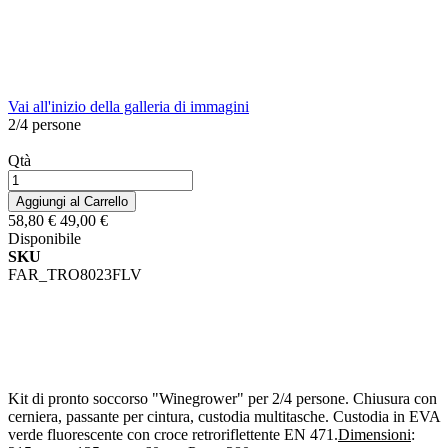
Vai all'inizio della galleria di immagini
2/4 persone
Qtà
Aggiungi al Carrello
58,80 €
49,00 €
Disponibile
SKU
FAR_TRO8023FLV
Kit di pronto soccorso "Winegrower" per 2/4 persone. Chiusura con
cerniera, passante per cintura, custodia multitasche. Custodia in EVA
verde fluorescente con croce retroriflettente EN 471.
Dimensioni
: