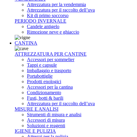
Attrezzatura per la vendemmia
Attrezzatura per il raccolto dell’uva
Kit di primo soccorso
PERIODO INVERNALE
Candele antigelo
Rimozione neve e ghiaccio
CANTINA
ATTREZZATURA PER CANTINE
Accessori per sommelier
Tappi e capsule
Imballaggio e trasporto
Portabottiglie
Prodotti enologici
Accessori per la cantina
Condizionamento
Fusti, botti & barili
Attrezzatura per il raccolto dell’uva
MISURE E ANALISI
Strumenti di misura e analisi
Accessori di misura
Soluzioni e reagenti
IGIENE E PULIZIA
Attrezzi per la pulizia