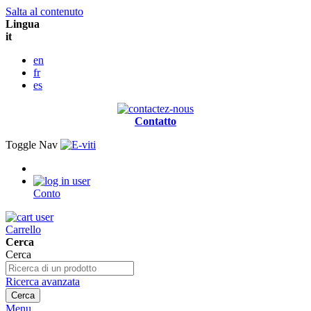
Salta al contenuto
Lingua
it
en
fr
es
Contatto
Toggle Nav
Conto
Carrello
Cerca
Cerca
Ricerca avanzata
Cerca
Menu