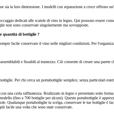
que sia la loro dimensione. I modelli con separazione a croce offrono un'
occaggio dedicati alle scatole di vino in legno. Qui possono essere conse
iglie non sono conservate singolarmente ma sovrapposte.
 quantità di bottiglie ?
empre facile conservare il vino nelle migliori condizioni. Per l'organizz
i, assemblabili e fissabili al tramezzo. Ciò consente di creare una parete c
ttiglie. Per chi cerca un portabottiglie semplice, senza particolari este
on una certa raffinatezza. Realizzato in legno e presentato sotto forma di
dello (fino a 700 bottiglie per alcuni). Questo portabottiglie è apprezza
ole. Qualunque portabottiglie tu scelga, conservare le tue bottiglie è fac
 più facile una volta che sono state conservate.