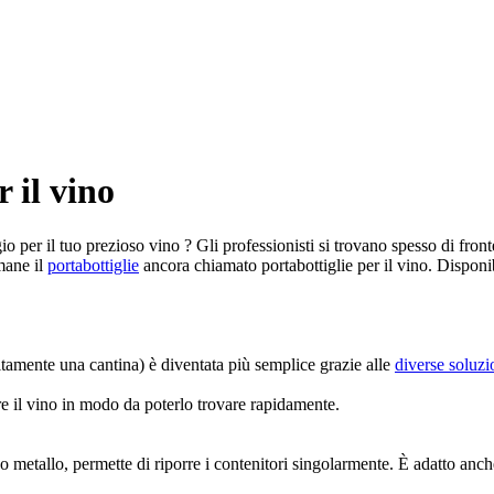
r il vino
ggio per il tuo prezioso vino ? Gli professionisti si trovano spesso di fron
imane il
portabottiglie
ancora chiamato portabottiglie per il vino. Disponibil
itamente una cantina) è diventata più semplice grazie alle
diverse soluzi
re il vino in modo da poterlo trovare rapidamente.
o o metallo, permette di riporre i contenitori singolarmente. È adatto an