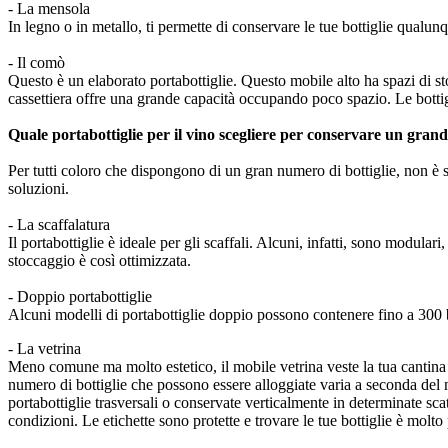
- La mensola
In legno o in metallo, ti permette di conservare le tue bottiglie qualun
- Il comò
Questo è un elaborato portabottiglie. Questo mobile alto ha spazi di st
cassettiera offre una grande capacità occupando poco spazio. Le bott
Quale portabottiglie per il vino scegliere per conservare un grande
Per tutti coloro che dispongono di un gran numero di bottiglie, non è s
soluzioni.
- La scaffalatura
Il portabottiglie è ideale per gli scaffali. Alcuni, infatti, sono modular
stoccaggio è così ottimizzata.
- Doppio portabottiglie
Alcuni modelli di portabottiglie doppio possono contenere fino a 300 bo
- La vetrina
Meno comune ma molto estetico, il mobile vetrina veste la tua cantina c
numero di bottiglie che possono essere alloggiate varia a seconda del mo
portabottiglie trasversali o conservate verticalmente in determinate scat
condizioni. Le etichette sono protette e trovare le tue bottiglie è molto