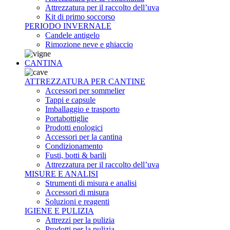
Attrezzatura per il raccolto dell’uva
Kit di primo soccorso
PERIODO INVERNALE
Candele antigelo
Rimozione neve e ghiaccio
CANTINA
ATTREZZATURA PER CANTINE
Accessori per sommelier
Tappi e capsule
Imballaggio e trasporto
Portabottiglie
Prodotti enologici
Accessori per la cantina
Condizionamento
Fusti, botti & barili
Attrezzatura per il raccolto dell’uva
MISURE E ANALISI
Strumenti di misura e analisi
Accessori di misura
Soluzioni e reagenti
IGIENE E PULIZIA
Attrezzi per la pulizia
Prodotti per la pulizia