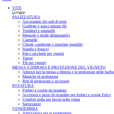
VITE
PALIZZATURA
Ancoraggio dei pali di testa
Graffette e ganci unione fili
Tenditori e giuntafili
Mensole e molle distanziatrici
Catenelle
Chiodi, cambrette e piastrine reggifilo
Spaghi e legacci
Pali e picchetti per vigneti
Tutore
Fili per vigneti
MESSA A DIMORA E PROTEZIONE DEL VIGNETO
Attrezzi per la messa a dimora e la protezione delle barba
Maniche di protezione
Reti di protezione e accessori
POTATURA
Forbici e cesoie da potatura
Accessori e pezzi di ricambio per forbici e cesoie Felco
Comfort sedia per lavori nella vigna
Spruzzatori
VENDEMMIA
Attrezzatura per la vendemmia