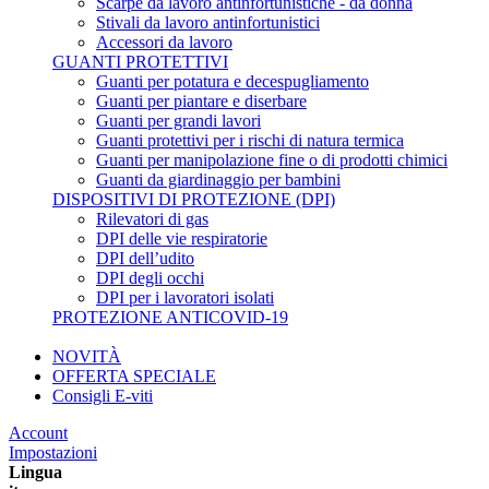
Scarpe da lavoro antinfortunistiche - da donna
Stivali da lavoro antinfortunistici
Accessori da lavoro
GUANTI PROTETTIVI
Guanti per potatura e decespugliamento
Guanti per piantare e diserbare
Guanti per grandi lavori
Guanti protettivi per i rischi di natura termica
Guanti per manipolazione fine o di prodotti chimici
Guanti da giardinaggio per bambini
DISPOSITIVI DI PROTEZIONE (DPI)
Rilevatori di gas
DPI delle vie respiratorie
DPI dell’udito
DPI degli occhi
DPI per i lavoratori isolati
PROTEZIONE ANTICOVID-19
NOVITÀ
OFFERTA SPECIALE
Consigli E-viti
Account
Impostazioni
Lingua