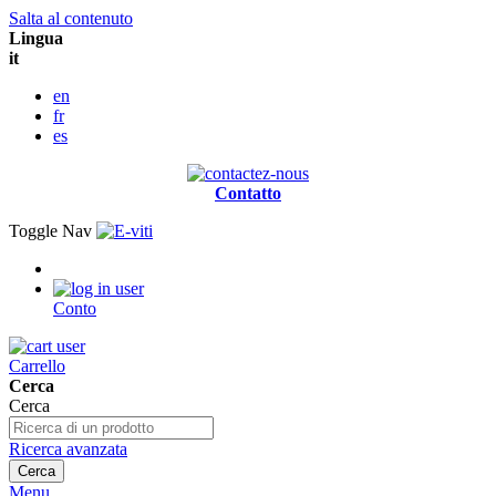
Salta al contenuto
Lingua
it
en
fr
es
Contatto
Toggle Nav
Conto
Carrello
Cerca
Cerca
Ricerca avanzata
Cerca
Menu