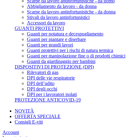
Scarpe da lavoro antinfortunistiche - da uomo
Abbigliamento da lavoro - da donna
Scarpe da lavoro antinfortunistiche - da donna
Stivali da lavoro antinfortunistici
Accessori da lavoro
GUANTI PROTETTIVI
Guanti per potatura e decespugliamento
Guanti per piantare e diserbare
Guanti per grandi lavori
Guanti protettivi per i rischi di natura termica
Guanti per manipolazione fine o di prodotti chimici
Guanti da giardinaggio per bambini
DISPOSITIVI DI PROTEZIONE (DPI)
Rilevatori di gas
DPI delle vie respiratorie
DPI dell’udito
DPI degli occhi
DPI per i lavoratori isolati
PROTEZIONE ANTICOVID-19
NOVITÀ
OFFERTA SPECIALE
Consigli E-viti
Account