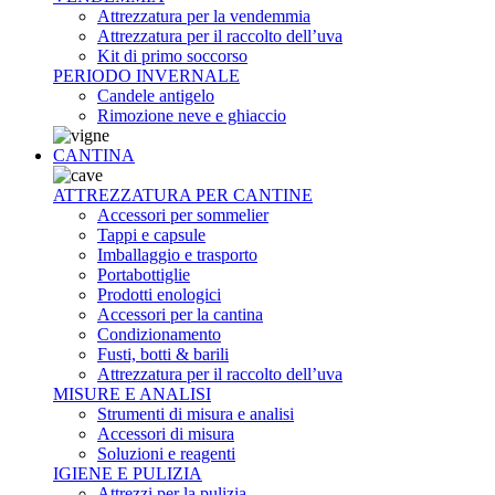
Attrezzatura per la vendemmia
Attrezzatura per il raccolto dell’uva
Kit di primo soccorso
PERIODO INVERNALE
Candele antigelo
Rimozione neve e ghiaccio
CANTINA
ATTREZZATURA PER CANTINE
Accessori per sommelier
Tappi e capsule
Imballaggio e trasporto
Portabottiglie
Prodotti enologici
Accessori per la cantina
Condizionamento
Fusti, botti & barili
Attrezzatura per il raccolto dell’uva
MISURE E ANALISI
Strumenti di misura e analisi
Accessori di misura
Soluzioni e reagenti
IGIENE E PULIZIA
Attrezzi per la pulizia