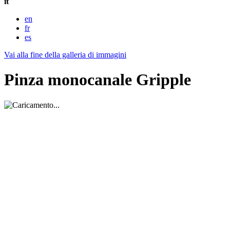
it
en
fr
es
Vai alla fine della galleria di immagini
Pinza monocanale Gripple