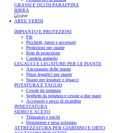
GRASSI E OLI DI PARAFFINA
BIRRA
AREE VERDI
IMPIANTO E PROTEZIONI
Fili
Picchetti, tutori e accessori
Protezioni per piante
Rete di protezione
Candela antigelo
LEGACCI E LEGATURE PER LE PIANTE
Ancoraggio delle piante
Pinze legatrici per piante
Spago per legature e legacci
POTATURA E TAGLIO
Cesoie da potatura
Seghetti da potatura e cesoie a due mani
Accessori e pezzi di ricambio
INNESTATURA
SIDRO E ACETO
Trituratori e torchi
Densimetri e pesa sciroppo
ATTREZZATURA PER GIARDINO E ORTO