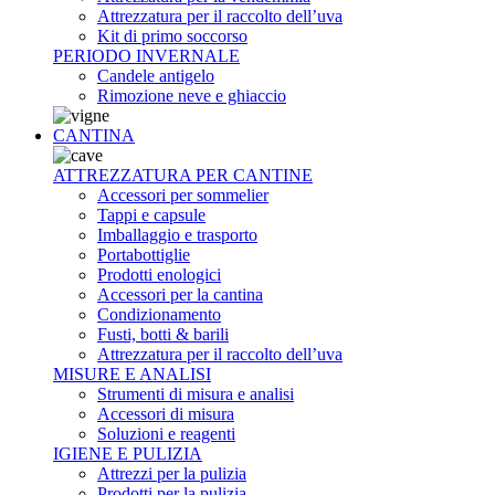
Attrezzatura per il raccolto dell’uva
Kit di primo soccorso
PERIODO INVERNALE
Candele antigelo
Rimozione neve e ghiaccio
CANTINA
ATTREZZATURA PER CANTINE
Accessori per sommelier
Tappi e capsule
Imballaggio e trasporto
Portabottiglie
Prodotti enologici
Accessori per la cantina
Condizionamento
Fusti, botti & barili
Attrezzatura per il raccolto dell’uva
MISURE E ANALISI
Strumenti di misura e analisi
Accessori di misura
Soluzioni e reagenti
IGIENE E PULIZIA
Attrezzi per la pulizia
Prodotti per la pulizia