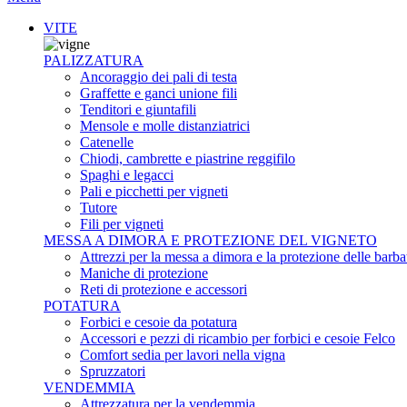
VITE
PALIZZATURA
Ancoraggio dei pali di testa
Graffette e ganci unione fili
Tenditori e giuntafili
Mensole e molle distanziatrici
Catenelle
Chiodi, cambrette e piastrine reggifilo
Spaghi e legacci
Pali e picchetti per vigneti
Tutore
Fili per vigneti
MESSA A DIMORA E PROTEZIONE DEL VIGNETO
Attrezzi per la messa a dimora e la protezione delle barba
Maniche di protezione
Reti di protezione e accessori
POTATURA
Forbici e cesoie da potatura
Accessori e pezzi di ricambio per forbici e cesoie Felco
Comfort sedia per lavori nella vigna
Spruzzatori
VENDEMMIA
Attrezzatura per la vendemmia