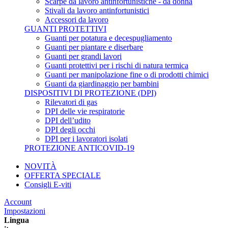
Scarpe da lavoro antinfortunistiche - da donna
Stivali da lavoro antinfortunistici
Accessori da lavoro
GUANTI PROTETTIVI
Guanti per potatura e decespugliamento
Guanti per piantare e diserbare
Guanti per grandi lavori
Guanti protettivi per i rischi di natura termica
Guanti per manipolazione fine o di prodotti chimici
Guanti da giardinaggio per bambini
DISPOSITIVI DI PROTEZIONE (DPI)
Rilevatori di gas
DPI delle vie respiratorie
DPI dell’udito
DPI degli occhi
DPI per i lavoratori isolati
PROTEZIONE ANTICOVID-19
NOVITÀ
OFFERTA SPECIALE
Consigli E-viti
Account
Impostazioni
Lingua