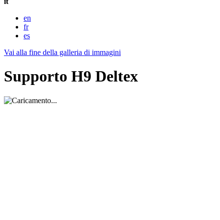
it
en
fr
es
Vai alla fine della galleria di immagini
Supporto H9 Deltex