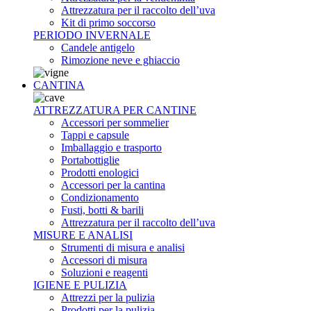
Attrezzatura per il raccolto dell’uva
Kit di primo soccorso
PERIODO INVERNALE
Candele antigelo
Rimozione neve e ghiaccio
CANTINA
ATTREZZATURA PER CANTINE
Accessori per sommelier
Tappi e capsule
Imballaggio e trasporto
Portabottiglie
Prodotti enologici
Accessori per la cantina
Condizionamento
Fusti, botti & barili
Attrezzatura per il raccolto dell’uva
MISURE E ANALISI
Strumenti di misura e analisi
Accessori di misura
Soluzioni e reagenti
IGIENE E PULIZIA
Attrezzi per la pulizia
Prodotti per la pulizia