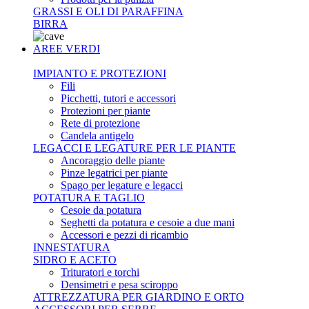
GRASSI E OLI DI PARAFFINA
BIRRA
AREE VERDI
IMPIANTO E PROTEZIONI
Fili
Picchetti, tutori e accessori
Protezioni per piante
Rete di protezione
Candela antigelo
LEGACCI E LEGATURE PER LE PIANTE
Ancoraggio delle piante
Pinze legatrici per piante
Spago per legature e legacci
POTATURA E TAGLIO
Cesoie da potatura
Seghetti da potatura e cesoie a due mani
Accessori e pezzi di ricambio
INNESTATURA
SIDRO E ACETO
Trituratori e torchi
Densimetri e pesa sciroppo
ATTREZZATURA PER GIARDINO E ORTO