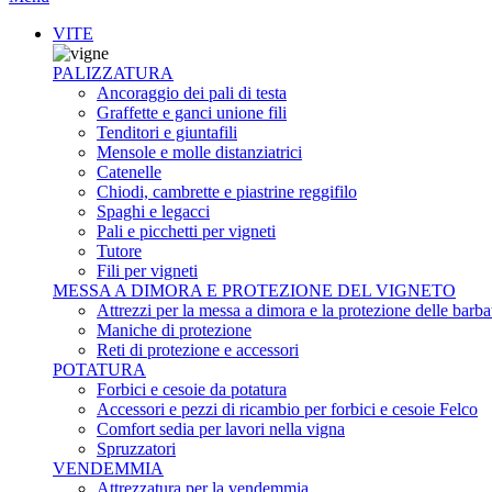
VITE
PALIZZATURA
Ancoraggio dei pali di testa
Graffette e ganci unione fili
Tenditori e giuntafili
Mensole e molle distanziatrici
Catenelle
Chiodi, cambrette e piastrine reggifilo
Spaghi e legacci
Pali e picchetti per vigneti
Tutore
Fili per vigneti
MESSA A DIMORA E PROTEZIONE DEL VIGNETO
Attrezzi per la messa a dimora e la protezione delle barba
Maniche di protezione
Reti di protezione e accessori
POTATURA
Forbici e cesoie da potatura
Accessori e pezzi di ricambio per forbici e cesoie Felco
Comfort sedia per lavori nella vigna
Spruzzatori
VENDEMMIA
Attrezzatura per la vendemmia