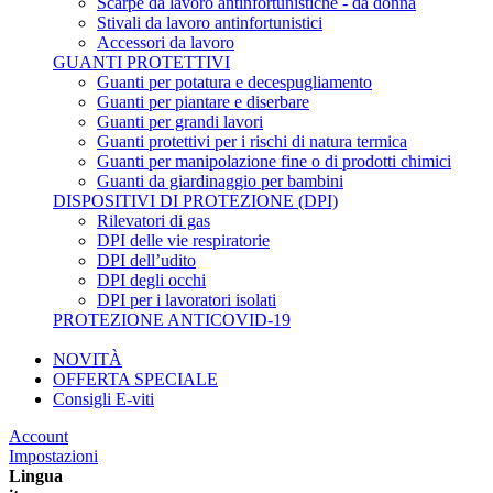
Scarpe da lavoro antinfortunistiche - da donna
Stivali da lavoro antinfortunistici
Accessori da lavoro
GUANTI PROTETTIVI
Guanti per potatura e decespugliamento
Guanti per piantare e diserbare
Guanti per grandi lavori
Guanti protettivi per i rischi di natura termica
Guanti per manipolazione fine o di prodotti chimici
Guanti da giardinaggio per bambini
DISPOSITIVI DI PROTEZIONE (DPI)
Rilevatori di gas
DPI delle vie respiratorie
DPI dell’udito
DPI degli occhi
DPI per i lavoratori isolati
PROTEZIONE ANTICOVID-19
NOVITÀ
OFFERTA SPECIALE
Consigli E-viti
Account
Impostazioni
Lingua