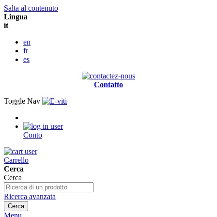
Salta al contenuto
Lingua
it
en
fr
es
Contatto
Toggle Nav
Conto
Carrello
Cerca
Cerca
Ricerca avanzata
Cerca
Menu