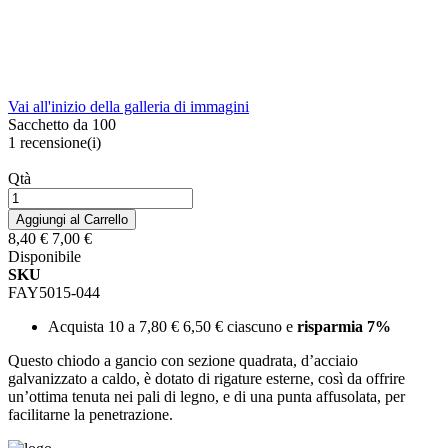
Vai all'inizio della galleria di immagini
Sacchetto da 100
1
recensione(i)
Qtà
Aggiungi al Carrello
8,40 €
7,00 €
Disponibile
SKU
FAY5015-044
Acquista 10 a
7,80 €
6,50 €
ciascuno e
risparmia
7
%
Questo chiodo a gancio con sezione quadrata, d’acciaio
galvanizzato a caldo, è dotato di rigature esterne, così da offrire
un’ottima tenuta nei pali di legno, e di una punta affusolata, per
facilitarne la penetrazione.