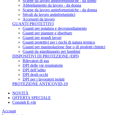
Scarpe da lavoro antinfortunistiche - da uomo
Abbigliamento da lavoro - da donna
Scarpe da lavoro antinfortunistiche - da donna
Stivali da lavoro antinfortunistici
Accessori da lavoro
GUANTI PROTETTIVI
Guanti per potatura e decespugliamento
Guanti per piantare e diserbare
Guanti per grandi lavori
Guanti protettivi per i rischi di natura termica
Guanti per manipolazione fine o di prodotti chimici
Guanti da giardinaggio per bambini
DISPOSITIVI DI PROTEZIONE (DPI)
Rilevatori di gas
DPI delle vie respiratorie
DPI dell’udito
DPI degli occhi
DPI per i lavoratori isolati
PROTEZIONE ANTICOVID-19
NOVITÀ
OFFERTA SPECIALE
Consigli E-viti
Account