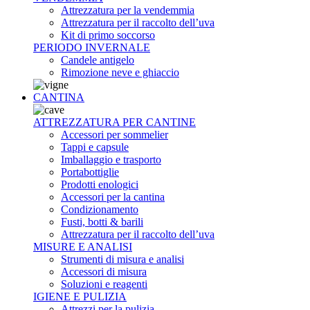
Attrezzatura per la vendemmia
Attrezzatura per il raccolto dell’uva
Kit di primo soccorso
PERIODO INVERNALE
Candele antigelo
Rimozione neve e ghiaccio
CANTINA
ATTREZZATURA PER CANTINE
Accessori per sommelier
Tappi e capsule
Imballaggio e trasporto
Portabottiglie
Prodotti enologici
Accessori per la cantina
Condizionamento
Fusti, botti & barili
Attrezzatura per il raccolto dell’uva
MISURE E ANALISI
Strumenti di misura e analisi
Accessori di misura
Soluzioni e reagenti
IGIENE E PULIZIA
Attrezzi per la pulizia