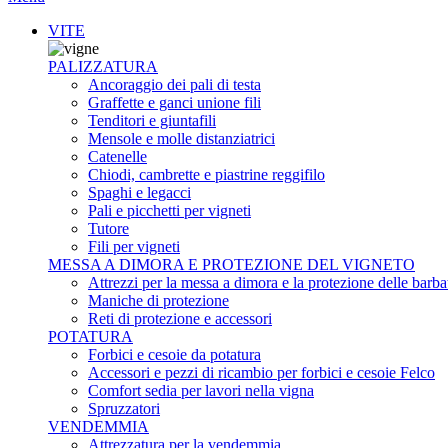
VITE
PALIZZATURA
Ancoraggio dei pali di testa
Graffette e ganci unione fili
Tenditori e giuntafili
Mensole e molle distanziatrici
Catenelle
Chiodi, cambrette e piastrine reggifilo
Spaghi e legacci
Pali e picchetti per vigneti
Tutore
Fili per vigneti
MESSA A DIMORA E PROTEZIONE DEL VIGNETO
Attrezzi per la messa a dimora e la protezione delle barba
Maniche di protezione
Reti di protezione e accessori
POTATURA
Forbici e cesoie da potatura
Accessori e pezzi di ricambio per forbici e cesoie Felco
Comfort sedia per lavori nella vigna
Spruzzatori
VENDEMMIA
Attrezzatura per la vendemmia