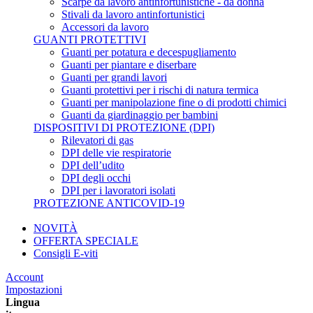
Scarpe da lavoro antinfortunistiche - da donna
Stivali da lavoro antinfortunistici
Accessori da lavoro
GUANTI PROTETTIVI
Guanti per potatura e decespugliamento
Guanti per piantare e diserbare
Guanti per grandi lavori
Guanti protettivi per i rischi di natura termica
Guanti per manipolazione fine o di prodotti chimici
Guanti da giardinaggio per bambini
DISPOSITIVI DI PROTEZIONE (DPI)
Rilevatori di gas
DPI delle vie respiratorie
DPI dell’udito
DPI degli occhi
DPI per i lavoratori isolati
PROTEZIONE ANTICOVID-19
NOVITÀ
OFFERTA SPECIALE
Consigli E-viti
Account
Impostazioni
Lingua