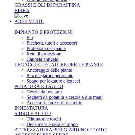
GRASSI E OLI DI PARAFFINA
BIRRA
AREE VERDI
IMPIANTO E PROTEZIONI
Fili
Picchetti, tutori e accessori
Protezioni per piante
Rete di protezione
Candela antigelo
LEGACCI E LEGATURE PER LE PIANTE
Ancoraggio delle piante
Pinze legatrici per piante
Spago per legature e legacci
POTATURA E TAGLIO
Cesoie da potatura
Seghetti da potatura e cesoie a due mani
Accessori e pezzi di ricambio
INNESTATURA
SIDRO E ACETO
Trituratori e torchi
Densimetri e pesa sciroppo
ATTREZZATURA PER GIARDINO E ORTO