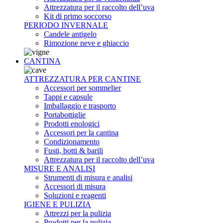
Attrezzatura per il raccolto dell’uva
Kit di primo soccorso
PERIODO INVERNALE
Candele antigelo
Rimozione neve e ghiaccio
CANTINA
ATTREZZATURA PER CANTINE
Accessori per sommelier
Tappi e capsule
Imballaggio e trasporto
Portabottiglie
Prodotti enologici
Accessori per la cantina
Condizionamento
Fusti, botti & barili
Attrezzatura per il raccolto dell’uva
MISURE E ANALISI
Strumenti di misura e analisi
Accessori di misura
Soluzioni e reagenti
IGIENE E PULIZIA
Attrezzi per la pulizia
Prodotti per la pulizia