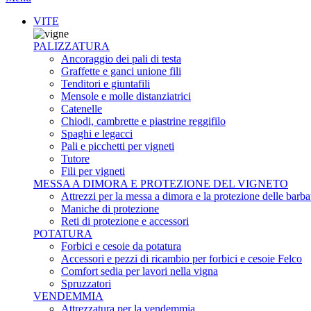
VITE
PALIZZATURA
Ancoraggio dei pali di testa
Graffette e ganci unione fili
Tenditori e giuntafili
Mensole e molle distanziatrici
Catenelle
Chiodi, cambrette e piastrine reggifilo
Spaghi e legacci
Pali e picchetti per vigneti
Tutore
Fili per vigneti
MESSA A DIMORA E PROTEZIONE DEL VIGNETO
Attrezzi per la messa a dimora e la protezione delle barba
Maniche di protezione
Reti di protezione e accessori
POTATURA
Forbici e cesoie da potatura
Accessori e pezzi di ricambio per forbici e cesoie Felco
Comfort sedia per lavori nella vigna
Spruzzatori
VENDEMMIA
Attrezzatura per la vendemmia