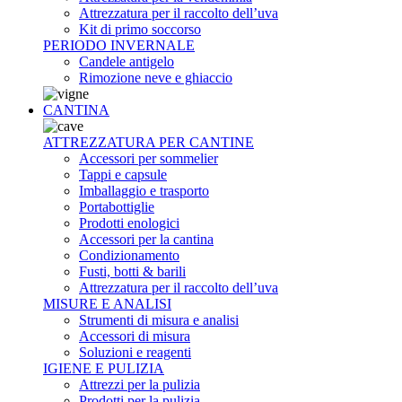
Attrezzatura per il raccolto dell’uva
Kit di primo soccorso
PERIODO INVERNALE
Candele antigelo
Rimozione neve e ghiaccio
CANTINA
ATTREZZATURA PER CANTINE
Accessori per sommelier
Tappi e capsule
Imballaggio e trasporto
Portabottiglie
Prodotti enologici
Accessori per la cantina
Condizionamento
Fusti, botti & barili
Attrezzatura per il raccolto dell’uva
MISURE E ANALISI
Strumenti di misura e analisi
Accessori di misura
Soluzioni e reagenti
IGIENE E PULIZIA
Attrezzi per la pulizia
Prodotti per la pulizia