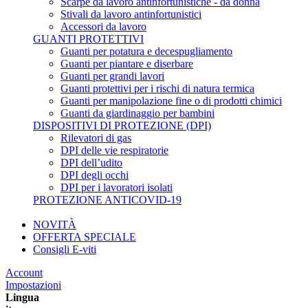
Scarpe da lavoro antinfortunistiche - da donna
Stivali da lavoro antinfortunistici
Accessori da lavoro
GUANTI PROTETTIVI
Guanti per potatura e decespugliamento
Guanti per piantare e diserbare
Guanti per grandi lavori
Guanti protettivi per i rischi di natura termica
Guanti per manipolazione fine o di prodotti chimici
Guanti da giardinaggio per bambini
DISPOSITIVI DI PROTEZIONE (DPI)
Rilevatori di gas
DPI delle vie respiratorie
DPI dell’udito
DPI degli occhi
DPI per i lavoratori isolati
PROTEZIONE ANTICOVID-19
NOVITÀ
OFFERTA SPECIALE
Consigli E-viti
Account
Impostazioni
Lingua