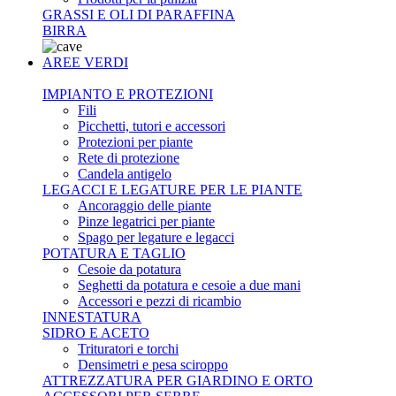
GRASSI E OLI DI PARAFFINA
BIRRA
AREE VERDI
IMPIANTO E PROTEZIONI
Fili
Picchetti, tutori e accessori
Protezioni per piante
Rete di protezione
Candela antigelo
LEGACCI E LEGATURE PER LE PIANTE
Ancoraggio delle piante
Pinze legatrici per piante
Spago per legature e legacci
POTATURA E TAGLIO
Cesoie da potatura
Seghetti da potatura e cesoie a due mani
Accessori e pezzi di ricambio
INNESTATURA
SIDRO E ACETO
Trituratori e torchi
Densimetri e pesa sciroppo
ATTREZZATURA PER GIARDINO E ORTO