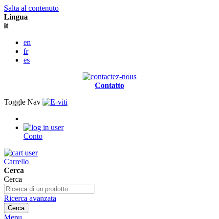
Salta al contenuto
Lingua
it
en
fr
es
Contatto
Toggle Nav
Conto
Carrello
Cerca
Cerca
Ricerca avanzata
Cerca
Menu