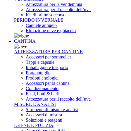
Attrezzatura per la vendemmia
Attrezzatura per il raccolto dell’uva
Kit di primo soccorso
PERIODO INVERNALE
Candele antigelo
Rimozione neve e ghiaccio
CANTINA
ATTREZZATURA PER CANTINE
Accessori per sommelier
Tappi e capsule
Imballaggio e trasporto
Portabottiglie
Prodotti enologici
Accessori per la cantina
Condizionamento
Fusti, botti & barili
Attrezzatura per il raccolto dell’uva
MISURE E ANALISI
Strumenti di misura e analisi
Accessori di misura
Soluzioni e reagenti
IGIENE E PULIZIA
Attrezzi per la pulizia