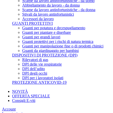
Scarpe da lavoro antinfortunistiche - da uomo
Abbigliamento da lavoro - da donna
Scarpe da lavoro antinfortunistiche - da donna
Stivali da lavoro antinfortunistici
Accessori da lavoro
GUANTI PROTETTIVI
Guanti per potatura e decespugliamento
Guanti per piantare e diserbare
Guanti per grandi lavori
Guanti protettivi per i rischi di natura termica
Guanti per manipolazione fine o di prodotti chimici
Guanti da giardinaggio per bambini
DISPOSITIVI DI PROTEZIONE (DPI)
Rilevatori di gas
DPI delle vie respiratorie
DPI dell’udito
DPI degli occhi
DPI per i lavoratori isolati
PROTEZIONE ANTICOVID-19
NOVITÀ
OFFERTA SPECIALE
Consigli E-viti
Account