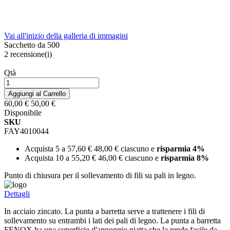
Vai all'inizio della galleria di immagini
Sacchetto da 500
2
recensione(i)
Qtà
Aggiungi al Carrello
60,00 €
50,00 €
Disponibile
SKU
FAY4010044
Acquista 5 a
57,60 €
48,00 €
ciascuno e
risparmia
4
%
Acquista 10 a
55,20 €
46,00 €
ciascuno e
risparmia
8
%
Punto di chiusura per il sollevamento di fili su pali in legno.
Dettagli
In acciaio zincato. La punta a barretta serve a trattenere i fili di
sollevamento su entrambi i lati dei pali di legno. La punta a barretta
FENOX ha una superficie d'appoggio piatta che la rende facile da