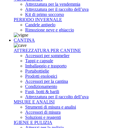
Attrezzatura per la vendemmia
Attrezzatura per il raccolto dell’uva
Kit di primo soccorso
PERIODO INVERNALE
Candele antigelo
Rimozione neve e ghiaccio
CANTINA
ATTREZZATURA PER CANTINE
Accessori per sommelier
Tappi e capsule
Imballaggio e trasporto
Portabottiglie
Prodotti enologici
Accessori per la cantina
Condizionamento
Fusti, botti & barili
Attrezzatura per il raccolto dell’uva
MISURE E ANALISI
Strumenti di misura e analisi
Accessori di misura
Soluzioni e reagenti
IGIENE E PULIZIA
Attrezzi per la pulizia