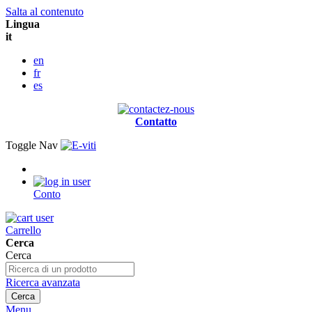
Salta al contenuto
Lingua
it
en
fr
es
Contatto
Toggle Nav
Conto
Carrello
Cerca
Cerca
Ricerca avanzata
Cerca
Menu