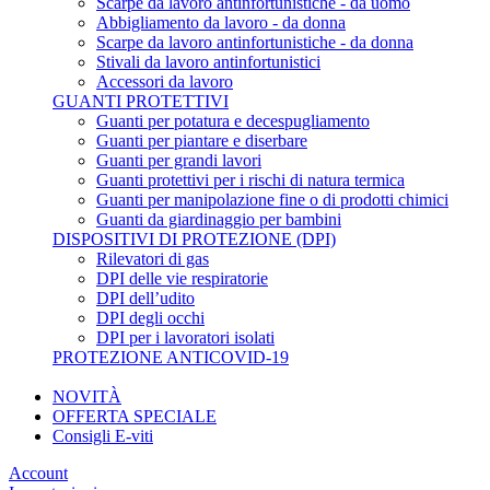
Scarpe da lavoro antinfortunistiche - da uomo
Abbigliamento da lavoro - da donna
Scarpe da lavoro antinfortunistiche - da donna
Stivali da lavoro antinfortunistici
Accessori da lavoro
GUANTI PROTETTIVI
Guanti per potatura e decespugliamento
Guanti per piantare e diserbare
Guanti per grandi lavori
Guanti protettivi per i rischi di natura termica
Guanti per manipolazione fine o di prodotti chimici
Guanti da giardinaggio per bambini
DISPOSITIVI DI PROTEZIONE (DPI)
Rilevatori di gas
DPI delle vie respiratorie
DPI dell’udito
DPI degli occhi
DPI per i lavoratori isolati
PROTEZIONE ANTICOVID-19
NOVITÀ
OFFERTA SPECIALE
Consigli E-viti
Account