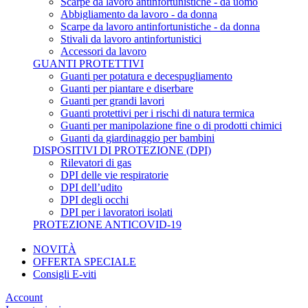
Scarpe da lavoro antinfortunistiche - da uomo
Abbigliamento da lavoro - da donna
Scarpe da lavoro antinfortunistiche - da donna
Stivali da lavoro antinfortunistici
Accessori da lavoro
GUANTI PROTETTIVI
Guanti per potatura e decespugliamento
Guanti per piantare e diserbare
Guanti per grandi lavori
Guanti protettivi per i rischi di natura termica
Guanti per manipolazione fine o di prodotti chimici
Guanti da giardinaggio per bambini
DISPOSITIVI DI PROTEZIONE (DPI)
Rilevatori di gas
DPI delle vie respiratorie
DPI dell’udito
DPI degli occhi
DPI per i lavoratori isolati
PROTEZIONE ANTICOVID-19
NOVITÀ
OFFERTA SPECIALE
Consigli E-viti
Account