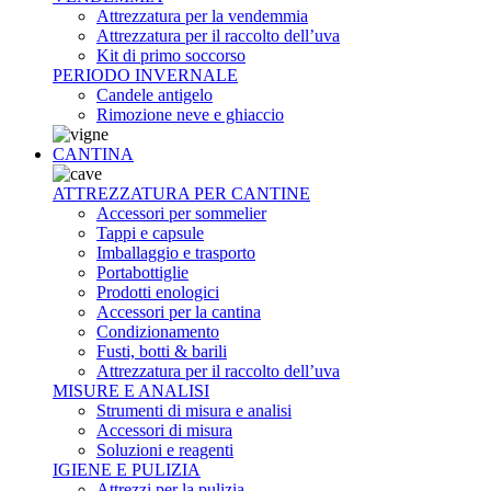
Attrezzatura per la vendemmia
Attrezzatura per il raccolto dell’uva
Kit di primo soccorso
PERIODO INVERNALE
Candele antigelo
Rimozione neve e ghiaccio
CANTINA
ATTREZZATURA PER CANTINE
Accessori per sommelier
Tappi e capsule
Imballaggio e trasporto
Portabottiglie
Prodotti enologici
Accessori per la cantina
Condizionamento
Fusti, botti & barili
Attrezzatura per il raccolto dell’uva
MISURE E ANALISI
Strumenti di misura e analisi
Accessori di misura
Soluzioni e reagenti
IGIENE E PULIZIA
Attrezzi per la pulizia