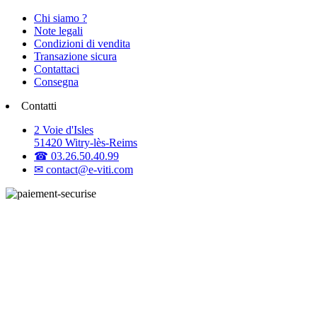
Chi siamo ?
Note legali
Condizioni di vendita
Transazione sicura
Contattaci
Consegna
Contatti
2 Voie d'Isles
51420 Witry-lès-Reims
☎ 03.26.50.40.99
✉ contact@e-viti.com