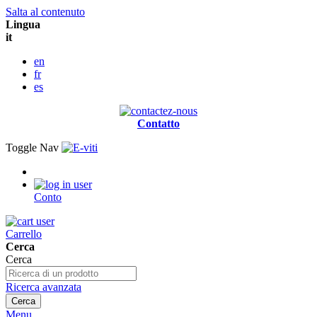
Salta al contenuto
Lingua
it
en
fr
es
Contatto
Toggle Nav
Conto
Carrello
Cerca
Cerca
Ricerca avanzata
Cerca
Menu