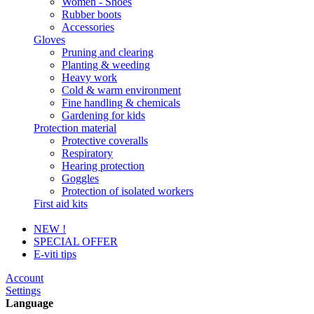
Women - Shoes
Rubber boots
Accessories
Gloves
Pruning and clearing
Planting & weeding
Heavy work
Cold & warm environment
Fine handling & chemicals
Gardening for kids
Protection material
Protective coveralls
Respiratory
Hearing protection
Goggles
Protection of isolated workers
First aid kits
NEW !
SPECIAL OFFER
E-viti tips
Account
Settings
Language