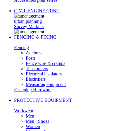
Accessoires pour serres
CIVIL ENGINEERING
urban planning
Survey Markers
FENCING & FIXING
Fencing
Anchors
Posts
Fence wire & cramps
Tensionners
Electrical insulators
Electrifiers
Measuring equipment
Fastening Hardware
PROTECTIVE EQUIPMENT
Workwear
Men
Men - Shoes
Women