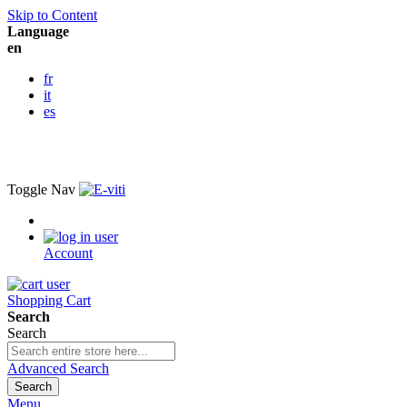
Skip to Content
Language
en
fr
it
es
Toggle Nav
Account
Shopping Cart
Search
Search
Advanced Search
Search
Menu