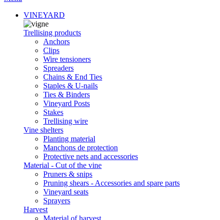
VINEYARD
Trellising products
Anchors
Clips
Wire tensioners
Spreaders
Chains & End Ties
Staples & U-nails
Ties & Binders
Vineyard Posts
Stakes
Trellising wire
Vine shelters
Planting material
Manchons de protection
Protective nets and accessories
Material - Cut of the vine
Pruners & snips
Pruning shears - Accessories and spare parts
Vineyard seats
Sprayers
Harvest
Material of harvest