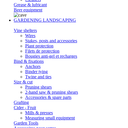
Grease & lufricant
Beer equipment
GARDENING LANDSCAPING
Vine shelters
Wires
Stakes, posts and accessories
Plant protection
Filets de protection
Bougies anti-gel et recharges
Bind & fixations
Anchors
Binder tying
Twine and ties
Size & cut
Pruning shears
2-hand saw & pruning shears
Accessories & spare parts
Grafting
Cider - Fruit
Mills & presses
Measuring small equipment
Garden Tools