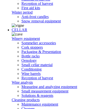
Reception of harvest
First aid kits
Winter period
Anti-frost candles
Snow removal equipment
CELLAR
Winery equipment
Sommelier accessories
Cork stoppers
Packaging & Presentation
Bottle racks
Oenology
Small cellar material
Conditioning
Wine barrels
Reception of harvest
Wine analysis
Measuring and analyzing equipment
Small measurement equipment
Solutions & reagents
Cleaning products
Maintenance equipment
Cleaners