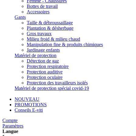
Femme - Chaussures
Bottes de travail
Accessoires
Gants
Taille & débroussaillage
Plantation & désherbage
Gros travaux
Milieu froid & milieu chaud
Manipulation fine & produits chimiques
Jardinage enfants
Matériel de protection
Détection de gaz
Protection respiratoire
Protection auditive
Protection oculaire
Protection des travailleurs isolés
Matériel de protection spécial covid-19
NOUVEAU
PROMOTIONS
Conseils E-viti
Compte
Paramètres
Langue