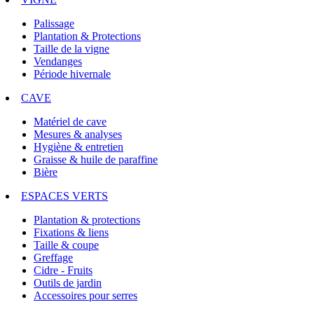
Palissage
Plantation & Protections
Taille de la vigne
Vendanges
Période hivernale
CAVE
Matériel de cave
Mesures & analyses
Hygiène & entretien
Graisse & huile de paraffine
Bière
ESPACES VERTS
Plantation & protections
Fixations & liens
Taille & coupe
Greffage
Cidre - Fruits
Outils de jardin
Accessoires pour serres