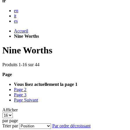
fr
en
it
es
Accueil
Nine Worths
Nine Worths
Produits
1
-
16
sur
44
Page
Vous lisez actuellement la page
1
Page
2
Page
3
Page
Suivant
Afficher
par page
Trier par
Par ordre décroissant