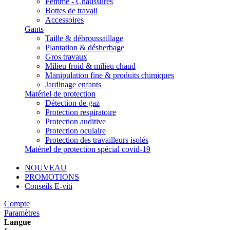
Femme - Chaussures
Bottes de travail
Accessoires
Gants
Taille & débroussaillage
Plantation & désherbage
Gros travaux
Milieu froid & milieu chaud
Manipulation fine & produits chimiques
Jardinage enfants
Matériel de protection
Détection de gaz
Protection respiratoire
Protection auditive
Protection oculaire
Protection des travailleurs isolés
Matériel de protection spécial covid-19
NOUVEAU
PROMOTIONS
Conseils E-viti
Compte
Paramètres
Langue