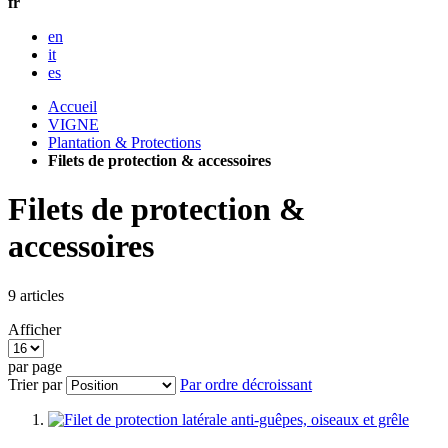
fr
en
it
es
Accueil
VIGNE
Plantation & Protections
Filets de protection & accessoires
Filets de protection &
accessoires
9
articles
Afficher
par page
Trier par
Par ordre décroissant