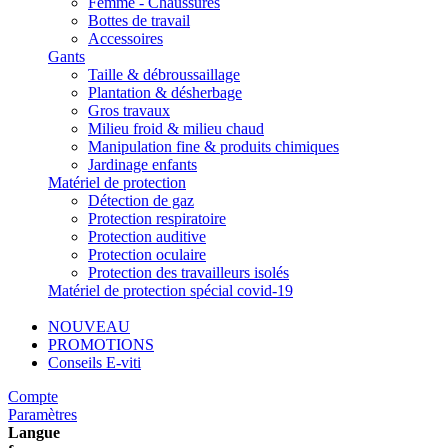
Femme - Chaussures
Bottes de travail
Accessoires
Gants
Taille & débroussaillage
Plantation & désherbage
Gros travaux
Milieu froid & milieu chaud
Manipulation fine & produits chimiques
Jardinage enfants
Matériel de protection
Détection de gaz
Protection respiratoire
Protection auditive
Protection oculaire
Protection des travailleurs isolés
Matériel de protection spécial covid-19
NOUVEAU
PROMOTIONS
Conseils E-viti
Compte
Paramètres
Langue