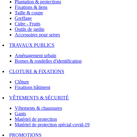
Plantation & protections
Fixations & liens
Taille & coupe
Greffage
Cidre - Fruits
Outils de jardin
Accessoires pour serres
TRAVAUX PUBLICS
Aménagement urbain
Bornes & rondelles d'identification
CLOTURE & FIXATIONS
Clôture
Fixations bâtiment
VÊTEMENTS & SÉCURITÉ
Vêtements & chaussures
Gants
Matériel de protection
Matériel de protection spécial covid-19
PROMOTIONS