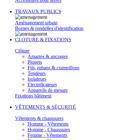
Accessoires pour serres
TRAVAUX PUBLICS
Aménagement urbain
Bornes & rondelles d'identification
CLOTURE & FIXATIONS
Clôture
Amarres & ancrages
Piquets
Fils, rubans & crampillons
Tendeurs
Isolateurs
Electrificateurs
Appareils de mesure
Fixations bâtiment
VÊTEMENTS & SÉCURITÉ
Vêtements & chaussures
Homme - Vêtements
Homme - Chaussures
Femme - Vêtements