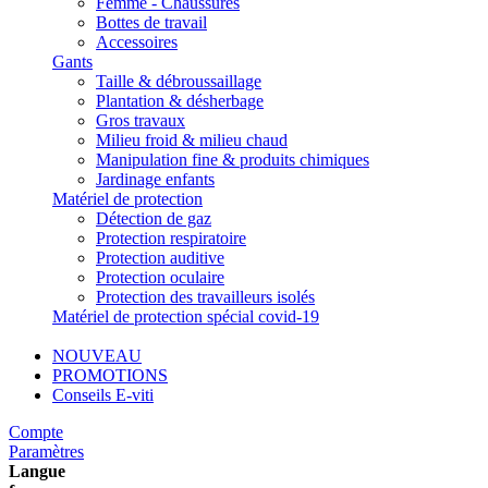
Femme - Chaussures
Bottes de travail
Accessoires
Gants
Taille & débroussaillage
Plantation & désherbage
Gros travaux
Milieu froid & milieu chaud
Manipulation fine & produits chimiques
Jardinage enfants
Matériel de protection
Détection de gaz
Protection respiratoire
Protection auditive
Protection oculaire
Protection des travailleurs isolés
Matériel de protection spécial covid-19
NOUVEAU
PROMOTIONS
Conseils E-viti
Compte
Paramètres
Langue