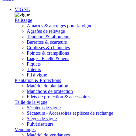
VIGNE
Palissage
Amarres & ancrages pour la vigne
Agrafes de relevage
Tendeurs & rabouteurs
Barrettes & écarteurs
Coulisses & chaînettes
Pointes & crampillons
Liage - Ficelle & liens
Piquets
Tuteurs
Fil à vigne
Plantation & Protections
Matériel de plantation
Manchons de protection
Filets de protection & accessoires
Taille de la vigne
Sécateur de vigne
Sécateurs - Accessoires et pièces de rechange
Sièges de vigne
Pulvérisateurs
Vendanges
Matériel de vendanges