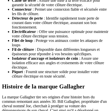
Câble de terre
: Assure une mise à la terre efficace pour
garantir la sécurité de votre clôture électrique.
Connecteur
: Permet une connexion fiable et sécurisée entre
les fils de clôture.
Détecteur de perte
: Identifie rapidement toute perte de
courant dans votre clôture électrique, assurant son bon
fonctionnement.
Electrificateur
: Offre une puissance optimale pour maintenir
votre clôture électrique sous tension.
Filet de loup
: Protege vos animaux contre les attaques de
loups
Fil de clôture
: Disponible dans différentes longueurs et
épaisseurs pour répondre à vos besoins spécifiques.
Isolateur d'ancrage et isolateurs de coin
: Assure une
isolation efficace aux angles et croisements de votre clôture
électrique.
Piquet
: Fournit une structure solide pour installer votre
clôture électrique en toute sécurité.
Histoire de la marque Gallagher
La marque Gallagher tire ses origines d'une histoire hors du
commun remontant aux années 30. Bill Gallagher, propriétaire d'un
cheval nommé Joe, cherchait à protéger sa voiture des
démangeaisons de son cheval. C'est ainsi qu'il a développé un