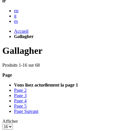
fr
en
it
es
Accueil
Gallagher
Gallagher
Produits
1
-
16
sur
68
Page
Vous lisez actuellement la page
1
Page
2
Page
3
Page
4
Page
5
Page
Suivant
Afficher