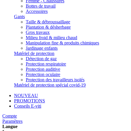
Femme - Chaussures
Bottes de travail
Accessoires
Gants
Taille & débroussaillage
Plantation & désherbage
Gros travaux
Milieu froid & milieu chaud
Manipulation fine & produits chimiques
Jardinage enfants
Matériel de protection
Détection de gaz
Protection respiratoire
Protection auditive
Protection oculaire
Protection des travailleurs isolés
Matériel de protection spécial covid-19
NOUVEAU
PROMOTIONS
Conseils E-viti
Compte
Paramètres
Langue