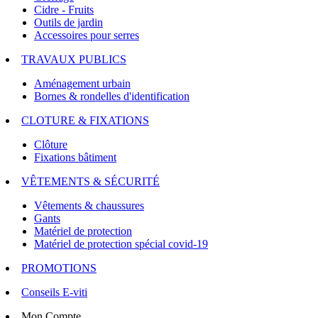
Cidre - Fruits
Outils de jardin
Accessoires pour serres
TRAVAUX PUBLICS
Aménagement urbain
Bornes & rondelles d'identification
CLOTURE & FIXATIONS
Clôture
Fixations bâtiment
VÊTEMENTS & SÉCURITÉ
Vêtements & chaussures
Gants
Matériel de protection
Matériel de protection spécial covid-19
PROMOTIONS
Conseils E-viti
Mon Compte