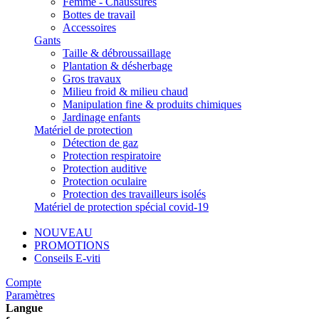
Femme - Chaussures
Bottes de travail
Accessoires
Gants
Taille & débroussaillage
Plantation & désherbage
Gros travaux
Milieu froid & milieu chaud
Manipulation fine & produits chimiques
Jardinage enfants
Matériel de protection
Détection de gaz
Protection respiratoire
Protection auditive
Protection oculaire
Protection des travailleurs isolés
Matériel de protection spécial covid-19
NOUVEAU
PROMOTIONS
Conseils E-viti
Compte
Paramètres
Langue