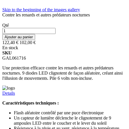
Skip to the beginning of the images gallery
Contre les renards et autres prédateurs nocturnes
Qté
Ajouter au panier
122,40 €
102,00 €
En stock
SKU
GAL061716
Une protection efficace contre les renards et autres prédateurs
nocturnes. 9 diodes LED clignotent de façon aléatoire, créant ainsi
l'illusion de mouvements. Pile 6 volts non-incluse.
Details
Caractéristiques techniques :
Flash aléatoire contrôlé par une puce électronique
Un capteur de lumière déclenche le clignotement de 9
ampoules LED entre le coucher et le lever du soleil
Résistance à la pluie et au vent, résistance à la température