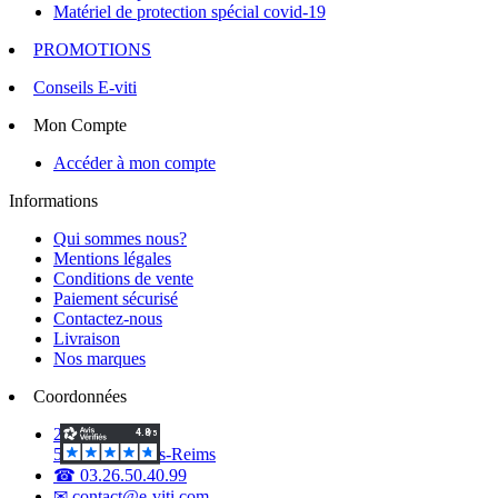
Matériel de protection spécial covid-19
PROMOTIONS
Conseils E-viti
Mon Compte
Accéder à mon compte
Informations
Qui sommes nous?
Mentions légales
Conditions de vente
Paiement sécurisé
Contactez-nous
Livraison
Nos marques
Coordonnées
2 Voie d'Isles
51420 Witry-lès-Reims
☎ 03.26.50.40.99
✉ contact@e-viti.com