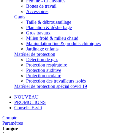
Femme - Chaussures
Bottes de travail
Accessoires
Gants
Taille & débroussaillage
Plantation & désherbage
Gros travaux
Milieu froid & milieu chaud
Manipulation fine & produits chimiques
Jardinage enfants
Matériel de protection
Détection de gaz
Protection respiratoire
Protection auditive
Protection oculaire
Protection des travailleurs isolés
Matériel de protection spécial covid-19
NOUVEAU
PROMOTIONS
Conseils E-viti
Compte
Paramètres
Langue