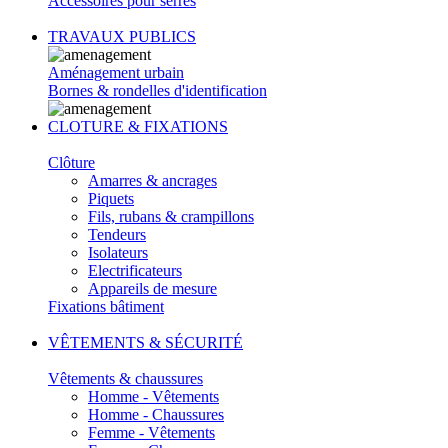
Accessoires pour serres
TRAVAUX PUBLICS
Aménagement urbain
Bornes & rondelles d'identification
CLOTURE & FIXATIONS
Clôture
Amarres & ancrages
Piquets
Fils, rubans & crampillons
Tendeurs
Isolateurs
Electrificateurs
Appareils de mesure
Fixations bâtiment
VÊTEMENTS & SÉCURITÉ
Vêtements & chaussures
Homme - Vêtements
Homme - Chaussures
Femme - Vêtements