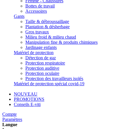
Femme - Chaussures
Bottes de travail
Accessoires
Gants
Taille & débroussaillage
Plantation & désherbage
Gros travaux
Milieu froid & milieu chaud
Manipulation fine & produits chimiques
Jardinage enfants
Matériel de protection
Détection de gaz
Protection respiratoire
Protection auditive
Protection oculaire
Protection des travailleurs isolés
Matériel de protection spécial covid-19
NOUVEAU
PROMOTIONS
Conseils E-viti
Compte
Paramètres
Langue