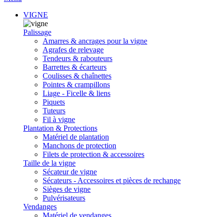
VIGNE
Palissage
Amarres & ancrages pour la vigne
Agrafes de relevage
Tendeurs & rabouteurs
Barrettes & écarteurs
Coulisses & chaînettes
Pointes & crampillons
Liage - Ficelle & liens
Piquets
Tuteurs
Fil à vigne
Plantation & Protections
Matériel de plantation
Manchons de protection
Filets de protection & accessoires
Taille de la vigne
Sécateur de vigne
Sécateurs - Accessoires et pièces de rechange
Sièges de vigne
Pulvérisateurs
Vendanges
Matériel de vendanges