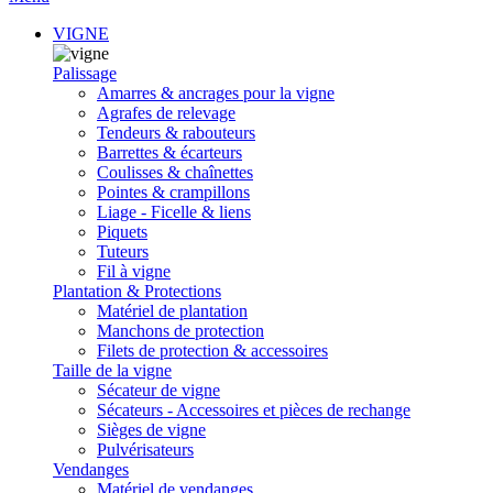
VIGNE
Palissage
Amarres & ancrages pour la vigne
Agrafes de relevage
Tendeurs & rabouteurs
Barrettes & écarteurs
Coulisses & chaînettes
Pointes & crampillons
Liage - Ficelle & liens
Piquets
Tuteurs
Fil à vigne
Plantation & Protections
Matériel de plantation
Manchons de protection
Filets de protection & accessoires
Taille de la vigne
Sécateur de vigne
Sécateurs - Accessoires et pièces de rechange
Sièges de vigne
Pulvérisateurs
Vendanges
Matériel de vendanges