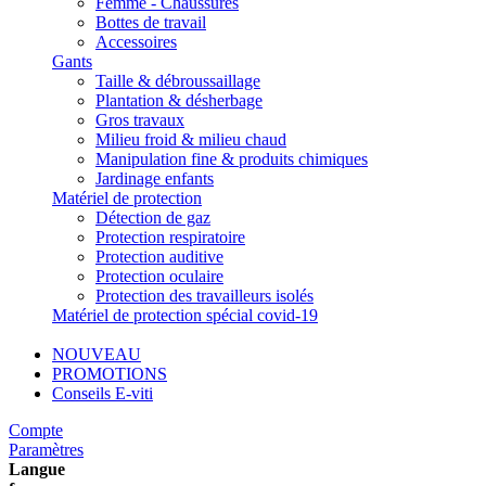
Femme - Chaussures
Bottes de travail
Accessoires
Gants
Taille & débroussaillage
Plantation & désherbage
Gros travaux
Milieu froid & milieu chaud
Manipulation fine & produits chimiques
Jardinage enfants
Matériel de protection
Détection de gaz
Protection respiratoire
Protection auditive
Protection oculaire
Protection des travailleurs isolés
Matériel de protection spécial covid-19
NOUVEAU
PROMOTIONS
Conseils E-viti
Compte
Paramètres
Langue