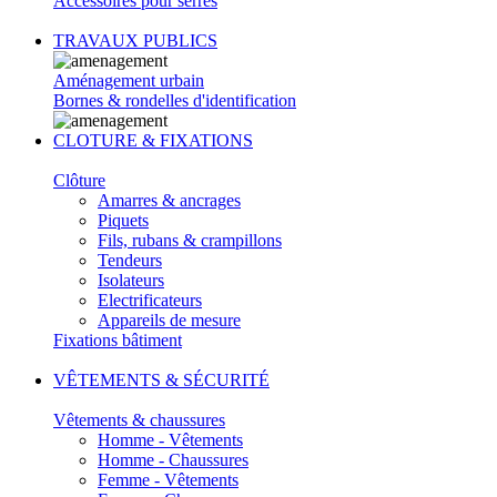
Accessoires pour serres
TRAVAUX PUBLICS
Aménagement urbain
Bornes & rondelles d'identification
CLOTURE & FIXATIONS
Clôture
Amarres & ancrages
Piquets
Fils, rubans & crampillons
Tendeurs
Isolateurs
Electrificateurs
Appareils de mesure
Fixations bâtiment
VÊTEMENTS & SÉCURITÉ
Vêtements & chaussures
Homme - Vêtements
Homme - Chaussures
Femme - Vêtements