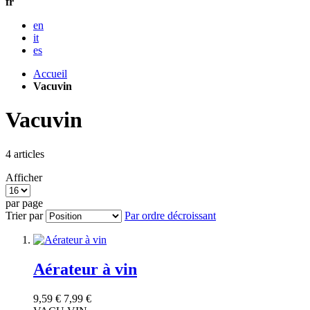
fr
en
it
es
Accueil
Vacuvin
Vacuvin
4
articles
Afficher
par page
Trier par
Par ordre décroissant
Aérateur à vin
9,59 €
7,99 €